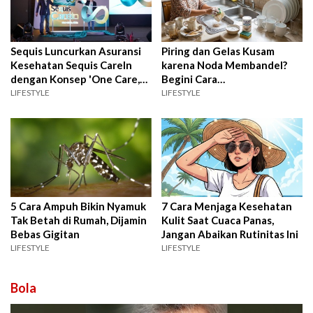
Sequis Luncurkan Asuransi
Piring dan Gelas Kusam
Kesehatan Sequis CareIn
karena Noda Membandel?
dengan Konsep 'One Care,
Begini Cara
All In'
Membersihkannya agar
LIFESTYLE
LIFESTYLE
Kinclong Lagi
5 Cara Ampuh Bikin Nyamuk
7 Cara Menjaga Kesehatan
Tak Betah di Rumah, Dijamin
Kulit Saat Cuaca Panas,
Bebas Gigitan
Jangan Abaikan Rutinitas Ini
LIFESTYLE
LIFESTYLE
Bola