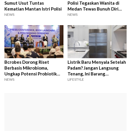
Sumut Usut Tuntas
Polisi Tegaskan Wanita di
Kematian Mantan Istri Polisi
Medan Tewas Bunuh Diri
Pakai Senpi
NEWS
NEWS
Bcrobes Dorong Riset
Listrik Baru Menyala Setelah
Berbasis Mikrobioma,
Padam? Jangan Langsung
Ungkap Potensi Probiotik
Tenang, Ini Barang
dalam Mendukung Terapi
Elektronik Paling Rawan
NEWS
LIFESTYLE
Jerawat
Rusak