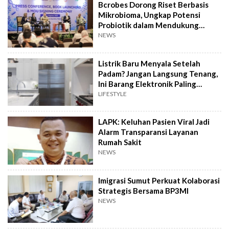
Bcrobes Dorong Riset Berbasis
Mikrobioma, Ungkap Potensi
Probiotik dalam Mendukung
Terapi Jerawat
NEWS
Listrik Baru Menyala Setelah
Padam? Jangan Langsung Tenang,
Ini Barang Elektronik Paling
Rawan Rusak
LIFESTYLE
LAPK: Keluhan Pasien Viral Jadi
Alarm Transparansi Layanan
Rumah Sakit
NEWS
Imigrasi Sumut Perkuat Kolaborasi
Strategis Bersama BP3MI
NEWS