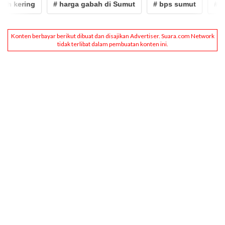
 kering
# harga gabah di Sumut
# bps sumut
# Harg