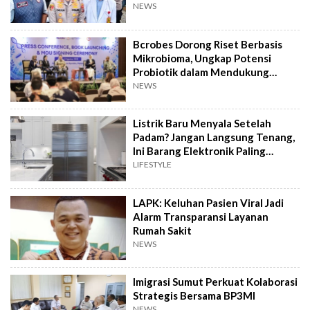
NEWS
Bcrobes Dorong Riset Berbasis
Mikrobioma, Ungkap Potensi
Probiotik dalam Mendukung
Terapi Jerawat
NEWS
Listrik Baru Menyala Setelah
Padam? Jangan Langsung Tenang,
Ini Barang Elektronik Paling
Rawan Rusak
LIFESTYLE
LAPK: Keluhan Pasien Viral Jadi
Alarm Transparansi Layanan
Rumah Sakit
NEWS
Imigrasi Sumut Perkuat Kolaborasi
Strategis Bersama BP3MI
NEWS