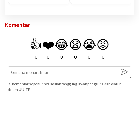
Komentar
👍
❤️
😂
😧
😭
😡
0
0
0
0
0
0
Isi komentar sepenuhnya adalah tanggung jawab pengguna dan diatur
dalam UU ITE