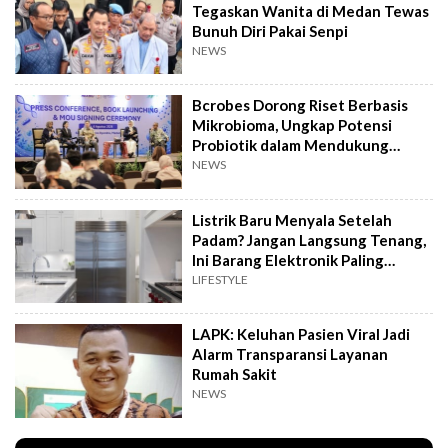
Tegaskan Wanita di Medan Tewas
Bunuh Diri Pakai Senpi
NEWS
Bcrobes Dorong Riset Berbasis
Mikrobioma, Ungkap Potensi
Probiotik dalam Mendukung
Terapi Jerawat
NEWS
Listrik Baru Menyala Setelah
Padam? Jangan Langsung Tenang,
Ini Barang Elektronik Paling
Rawan Rusak
LIFESTYLE
LAPK: Keluhan Pasien Viral Jadi
Alarm Transparansi Layanan
Rumah Sakit
NEWS