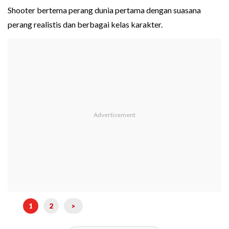
Shooter bertema perang dunia pertama dengan suasana
perang realistis dan berbagai kelas karakter.
1
2
>