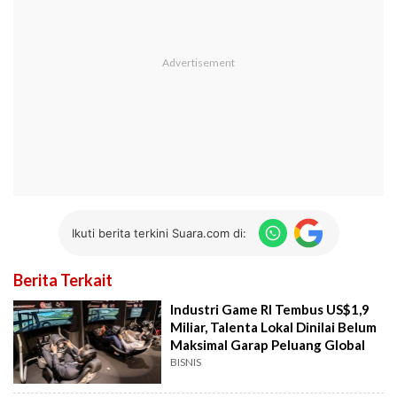
Ikuti berita terkini Suara.com di:
Berita Terkait
Industri Game RI Tembus US$1,9
Miliar, Talenta Lokal Dinilai Belum
Maksimal Garap Peluang Global
BISNIS