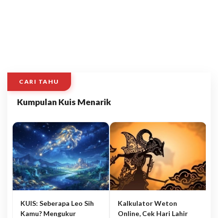
CARI TAHU
Kumpulan Kuis Menarik
KUIS: Seberapa Leo Sih
Kalkulator Weton
Kamu? Mengukur
Online, Cek Hari Lahir