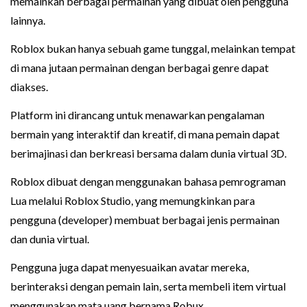
memainkan berbagai permainan yang dibuat oleh pengguna
lainnya.
Roblox bukan hanya sebuah game tunggal, melainkan tempat
di mana jutaan permainan dengan berbagai genre dapat
diakses.
Platform ini dirancang untuk menawarkan pengalaman
bermain yang interaktif dan kreatif, di mana pemain dapat
berimajinasi dan berkreasi bersama dalam dunia virtual 3D.
Roblox dibuat dengan menggunakan bahasa pemrograman
Lua melalui Roblox Studio, yang memungkinkan para
pengguna (developer) membuat berbagai jenis permainan
dan dunia virtual.
Pengguna juga dapat menyesuaikan avatar mereka,
berinteraksi dengan pemain lain, serta membeli item virtual
menggunakan mata uang bernama Robux.