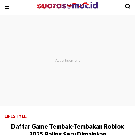
LIFESTYLE
Daftar Game Tembak-Tembakan Roblox
2025 Paling Seru Dimainkan