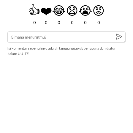
👍
❤️
😂
😧
😭
😡
0
0
0
0
0
0
Isi komentar sepenuhnya adalah tanggung jawab pengguna dan diatur
dalam UU ITE