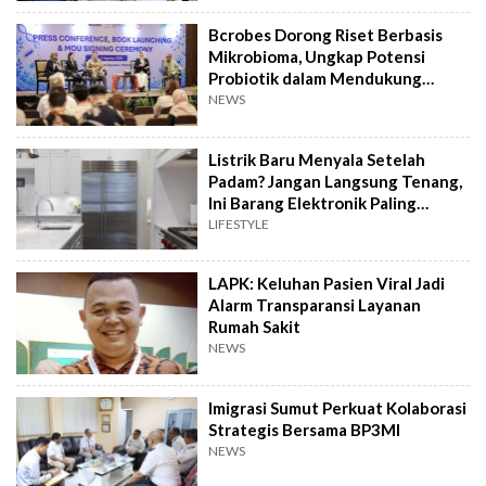
Bcrobes Dorong Riset Berbasis
Mikrobioma, Ungkap Potensi
Probiotik dalam Mendukung
Terapi Jerawat
NEWS
Listrik Baru Menyala Setelah
Padam? Jangan Langsung Tenang,
Ini Barang Elektronik Paling
Rawan Rusak
LIFESTYLE
LAPK: Keluhan Pasien Viral Jadi
Alarm Transparansi Layanan
Rumah Sakit
NEWS
Imigrasi Sumut Perkuat Kolaborasi
Strategis Bersama BP3MI
NEWS