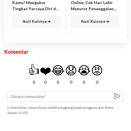
Kamu? Mengukur
Online, Cek Hari Lahir
Tingkat Percaya Diri dan
Menurut Penanggalan
Karisma
Jawa
Ikuti Kuisnya ➔
Ikuti Kuisnya ➔
Komentar
👍
❤️
😂
😧
😭
😡
0
0
0
0
0
0
Isi komentar sepenuhnya adalah tanggung jawab pengguna dan diatur
dalam UU ITE