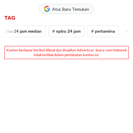
Atur, Baru Temukan
TAG
bu 24 jam medan
# spbu 24 jam
# pertamina
# BBM