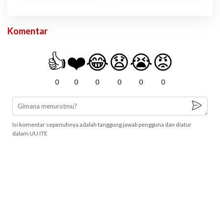
Komentar
👍
❤️
😂
😧
😭
😡
0
0
0
0
0
0
Isi komentar sepenuhnya adalah tanggung jawab pengguna dan diatur
dalam UU ITE