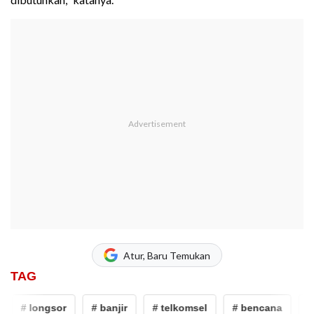
Atur, Baru Temukan
TAG
# longsor
# banjir
# telkomsel
# bencana
# l