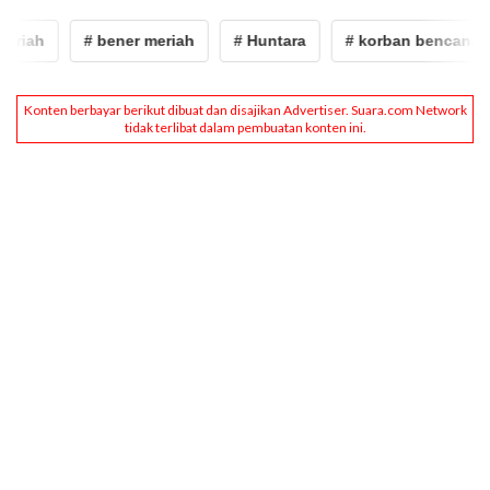
iah
# bener meriah
# Huntara
# korban bencana