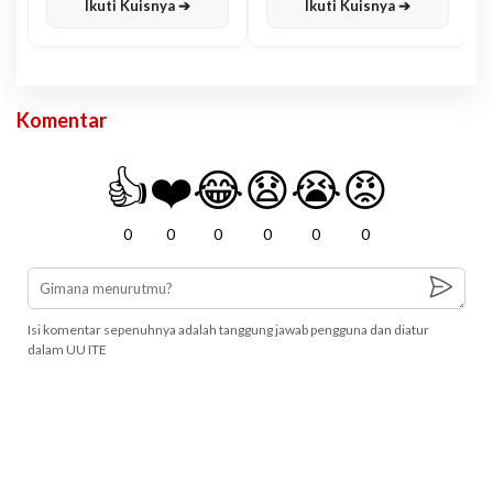
Ikuti Kuisnya ➔
Ikuti Kuisnya ➔
Komentar
👍
❤️
😂
😧
😭
😡
0
0
0
0
0
0
Isi komentar sepenuhnya adalah tanggung jawab pengguna dan diatur
dalam UU ITE