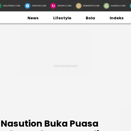
BOLATIMES.COM
HITEKNO.COM
DEWIKU.COM
MOBIMOTO.COM
GUIDEKU.COM
News
Lifestyle
Bola
Indeks
 Nasution Buka Puasa