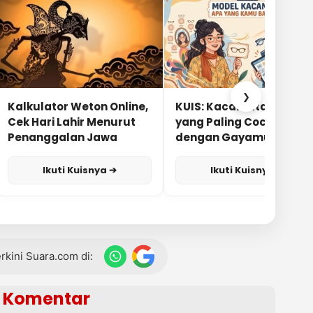
❯
Kalkulator Weton Online,
KUIS: Kacamata Apa
Cek Hari Lahir Menurut
yang Paling Cocok
Penanggalan Jawa
dengan Gayamu?
Ikuti Kuisnya ➔
Ikuti Kuisnya ➔
terkini Suara.com di:
Komentar