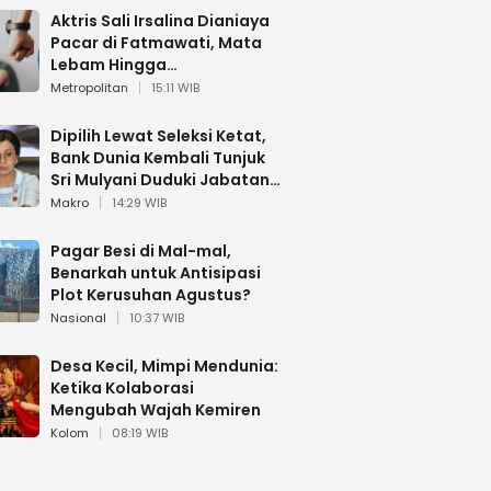
Aktris Sali Irsalina Dianiaya
Pacar di Fatmawati, Mata
Lebam Hingga
Diselamatkan Polantas
Metropolitan
15:11 WIB
Dipilih Lewat Seleksi Ketat,
Bank Dunia Kembali Tunjuk
Sri Mulyani Duduki Jabatan
Strategis
Makro
14:29 WIB
Pagar Besi di Mal-mal,
Benarkah untuk Antisipasi
Plot Kerusuhan Agustus?
Nasional
10:37 WIB
Desa Kecil, Mimpi Mendunia:
Ketika Kolaborasi
Mengubah Wajah Kemiren
Kolom
08:19 WIB