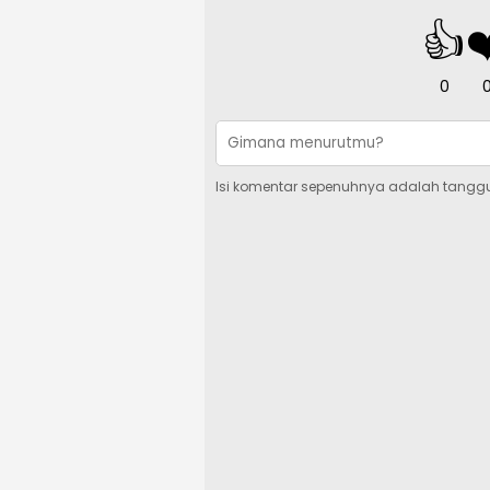
👍
❤
0
Isi komentar sepenuhnya adalah tangg