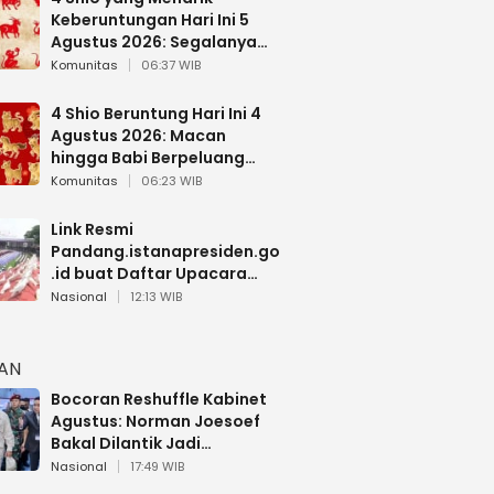
Keberuntungan Hari Ini 5
Agustus 2026: Segalanya
Berjalan Lancar
Komunitas
06:37 WIB
4 Shio Beruntung Hari Ini 4
Agustus 2026: Macan
hingga Babi Berpeluang
Dapat Kabar Baik
Komunitas
06:23 WIB
Link Resmi
Pandang.istanapresiden.go
.id buat Daftar Upacara
Bendera HUT RI di Istana
Nasional
12:13 WIB
Negara
HAN
Bocoran Reshuffle Kabinet
Agustus: Norman Joesoef
Bakal Dilantik Jadi
Wamenhan RI
Nasional
17:49 WIB