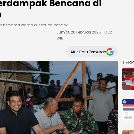
erdampak Bencana di
h
duk bersama warga di sebuah pondok.
Jum'at, 20 Februari 2026 | 13:32
WIB
Atur, Baru Temukan
TER