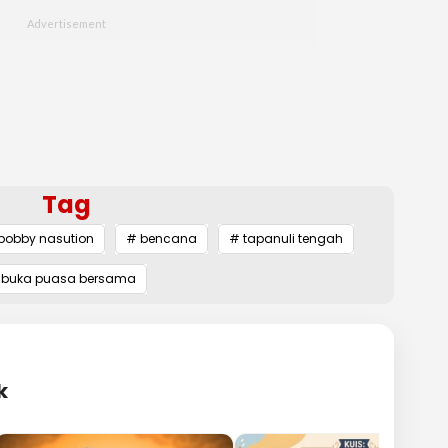
Tag
bobby nasution
# bencana
# tapanuli tengah
 buka puasa bersama
k