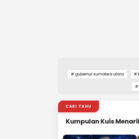
# gubernur sumatera utara
# 
#
CARI TAHU
Kumpulan Kuis Menari