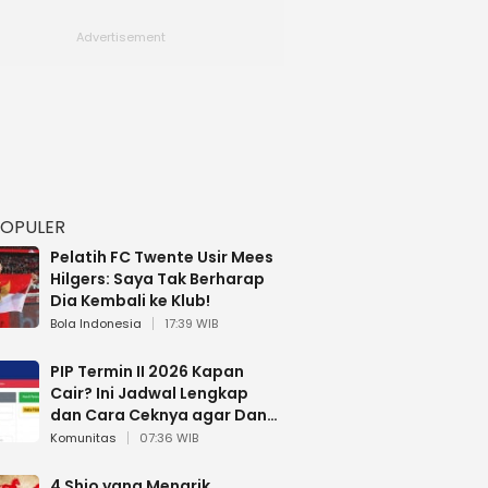
POPULER
Pelatih FC Twente Usir Mees
Hilgers: Saya Tak Berharap
Dia Kembali ke Klub!
Bola Indonesia
17:39 WIB
PIP Termin II 2026 Kapan
Cair? Ini Jadwal Lengkap
dan Cara Ceknya agar Dana
Tidak Hangus!
Komunitas
07:36 WIB
4 Shio yang Menarik