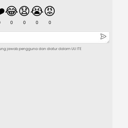
️
😂
😧
😭
😡
0
0
0
0
0
ung jawab pengguna dan diatur dalam UU ITE