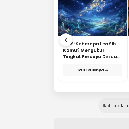
❮
KUIS: Seberapa Leo Sih
Kamu? Mengukur
Tingkat Percaya Diri dan
Karisma
Ikuti Kuisnya ➔
Ikuti berita 