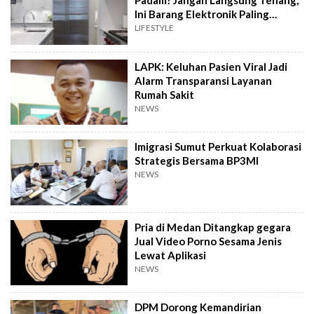
Padam? Jangan Langsung Tenang,
Ini Barang Elektronik Paling
Rawan Rusak
LIFESTYLE
LAPK: Keluhan Pasien Viral Jadi
Alarm Transparansi Layanan
Rumah Sakit
NEWS
Imigrasi Sumut Perkuat Kolaborasi
Strategis Bersama BP3MI
NEWS
Pria di Medan Ditangkap gegara
Jual Video Porno Sesama Jenis
Lewat Aplikasi
NEWS
DPM Dorong Kemandirian