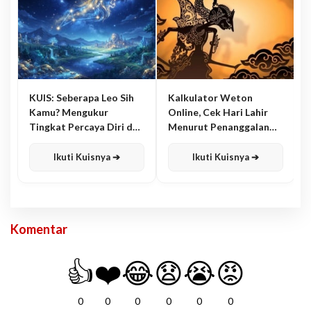
KUIS: Seberapa Leo Sih
Kalkulator Weton
Kamu? Mengukur
Online, Cek Hari Lahir
Tingkat Percaya Diri dan
Menurut Penanggalan
Karisma
Jawa
Ikuti Kuisnya ➔
Ikuti Kuisnya ➔
Komentar
👍
❤️
😂
😧
😭
😡
0
0
0
0
0
0