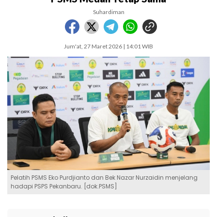
Suhardiman
Jum'at, 27 Maret 2026 | 14:01 WIB
Pelatih PSMS Eko Purdjianto dan Bek Nazar Nurzaidin menjelang
hadapi PSPS Pekanbaru. [dok.PSMS]