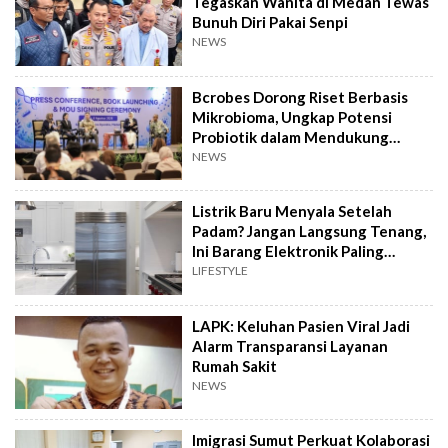
Tegaskan Wanita di Medan Tewas
Bunuh Diri Pakai Senpi
NEWS
Bcrobes Dorong Riset Berbasis
Mikrobioma, Ungkap Potensi
Probiotik dalam Mendukung
Terapi Jerawat
NEWS
Listrik Baru Menyala Setelah
Padam? Jangan Langsung Tenang,
Ini Barang Elektronik Paling
Rawan Rusak
LIFESTYLE
LAPK: Keluhan Pasien Viral Jadi
Alarm Transparansi Layanan
Rumah Sakit
NEWS
Imigrasi Sumut Perkuat Kolaborasi