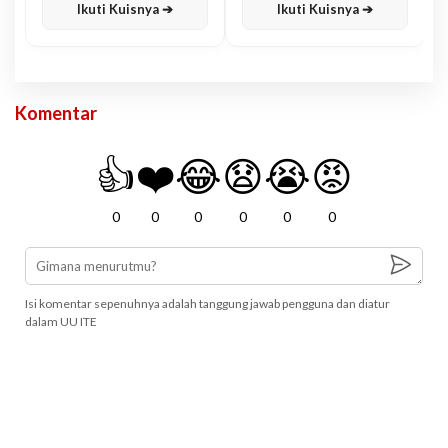
Ikuti Kuisnya ➔
Ikuti Kuisnya ➔
Komentar
👍
❤️
😂
😧
😭
😡
0
0
0
0
0
0
Isi komentar sepenuhnya adalah tanggung jawab pengguna dan diatur
dalam UU ITE