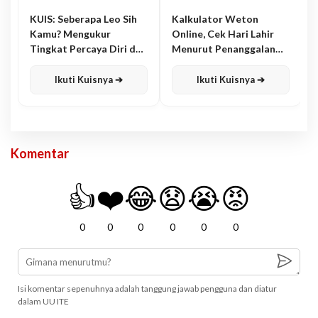
KUIS: Seberapa Leo Sih
Kalkulator Weton
Kamu? Mengukur
Online, Cek Hari Lahir
Tingkat Percaya Diri dan
Menurut Penanggalan
Karisma
Jawa
Ikuti Kuisnya ➔
Ikuti Kuisnya ➔
Komentar
👍
❤️
😂
😧
😭
😡
0
0
0
0
0
0
Isi komentar sepenuhnya adalah tanggung jawab pengguna dan diatur
dalam UU ITE