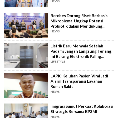
NEWS
Bcrobes Dorong Riset Berbasis
Mikrobioma, Ungkap Potensi
Probiotik dalam Mendukung
Terapi Jerawat
NEWS
Listrik Baru Menyala Setelah
Padam? Jangan Langsung Tenang,
Ini Barang Elektronik Paling
Rawan Rusak
LIFESTYLE
LAPK: Keluhan Pasien Viral Jadi
Alarm Transparansi Layanan
Rumah Sakit
NEWS
Imigrasi Sumut Perkuat Kolaborasi
Strategis Bersama BP3MI
NEWS