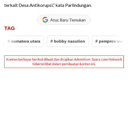
terkait Desa Antikorupsi,” kata Parlindungan.
Atur, Baru Temukan
TAG
# sumatera utara
# bobby nasution
# pemprov sumut