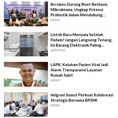
Bcrobes Dorong Riset Berbasis
Mikrobioma, Ungkap Potensi
Probiotik dalam Mendukung
Terapi Jerawat
NEWS
Listrik Baru Menyala Setelah
Padam? Jangan Langsung Tenang,
Ini Barang Elektronik Paling
Rawan Rusak
LIFESTYLE
LAPK: Keluhan Pasien Viral Jadi
Alarm Transparansi Layanan
Rumah Sakit
NEWS
Imigrasi Sumut Perkuat Kolaborasi
Strategis Bersama BP3MI
NEWS