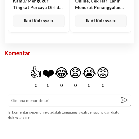
Kamu? Mengukur
Online, Cek Hari Lahir
Tingkat Percaya Diri dan
Menurut Penanggalan
Karisma
Jawa
Ikuti Kuisnya ➔
Ikuti Kuisnya ➔
Komentar
👍
❤️
😂
😧
😭
😡
0
0
0
0
0
0
Isi komentar sepenuhnya adalah tanggung jawab pengguna dan diatur
dalam UU ITE