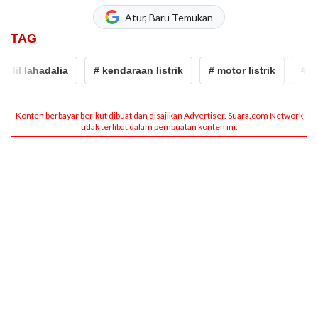
Atur, Baru Temukan
TAG
lil lahadalia
# kendaraan listrik
# motor listrik
# cek 