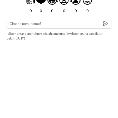
👍
❤️
😂
😧
😭
😡
0
0
0
0
0
0
Isi komentar sepenuhnya adalah tanggung jawab pengguna dan diatur
dalam UU ITE