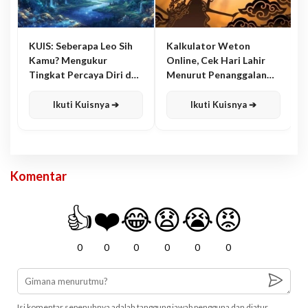
KUIS: Seberapa Leo Sih
Kalkulator Weton
Kamu? Mengukur
Online, Cek Hari Lahir
Tingkat Percaya Diri dan
Menurut Penanggalan
Karisma
Jawa
Ikuti Kuisnya ➔
Ikuti Kuisnya ➔
Komentar
👍
❤️
😂
😧
😭
😡
0
0
0
0
0
0
Isi komentar sepenuhnya adalah tanggung jawab pengguna dan diatur