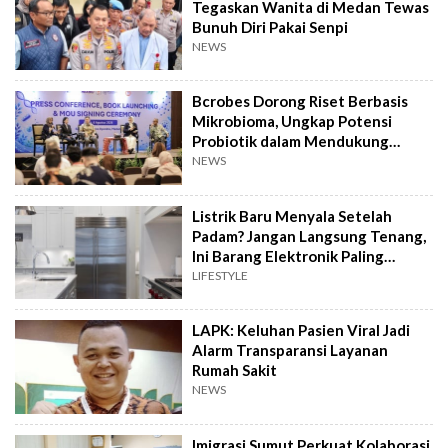
Tegaskan Wanita di Medan Tewas
Bunuh Diri Pakai Senpi
NEWS
Bcrobes Dorong Riset Berbasis
Mikrobioma, Ungkap Potensi
Probiotik dalam Mendukung
Terapi Jerawat
NEWS
Listrik Baru Menyala Setelah
Padam? Jangan Langsung Tenang,
Ini Barang Elektronik Paling
Rawan Rusak
LIFESTYLE
LAPK: Keluhan Pasien Viral Jadi
Alarm Transparansi Layanan
Rumah Sakit
NEWS
Imigrasi Sumut Perkuat Kolaborasi