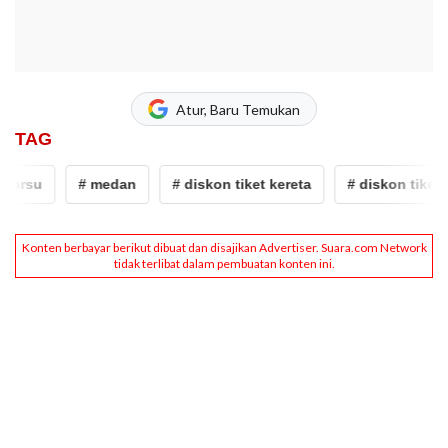
Atur, Baru Temukan
TAG
prsu
# medan
# diskon tiket kereta
# diskon tiket ker