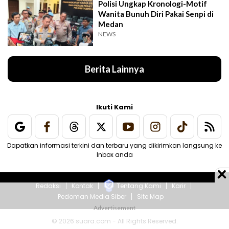
Polisi Ungkap Kronologi-Motif
Wanita Bunuh Diri Pakai Senpi di
Medan
NEWS
Berita Lainnya
Ikuti Kami
Dapatkan informasi terkini dan terbaru yang dikirimkan langsung ke
Inbox anda
Redaksi
Kontak
Tentang Kami
Karir
Pedoman Media Siber
Site Map
© 2026 suara.com - All Rights Reserved.