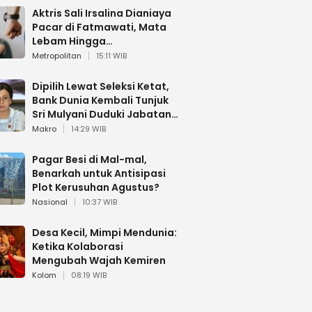
Aktris Sali Irsalina Dianiaya
Pacar di Fatmawati, Mata
Lebam Hingga
Diselamatkan Polantas
Metropolitan
15:11 WIB
Dipilih Lewat Seleksi Ketat,
Bank Dunia Kembali Tunjuk
Sri Mulyani Duduki Jabatan
Strategis
Makro
14:29 WIB
Pagar Besi di Mal-mal,
Benarkah untuk Antisipasi
Plot Kerusuhan Agustus?
Nasional
10:37 WIB
Desa Kecil, Mimpi Mendunia:
Ketika Kolaborasi
Mengubah Wajah Kemiren
Kolom
08:19 WIB