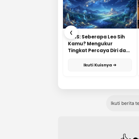
❮
KUIS: Seberapa Leo Sih
Kamu? Mengukur
Tingkat Percaya Diri dan
Karisma
Ikuti Kuisnya ➔
Ikuti berita 