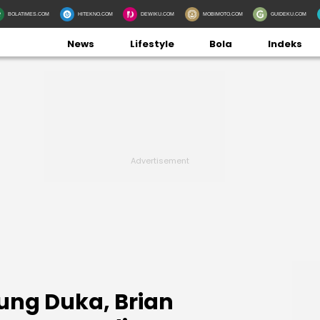
BOLATIMES.COM
HITEKNO.COM
DEWIKU.COM
MOBIMOTO.COM
GUIDEKU.COM
News
Lifestyle
Bola
Indeks
ung Duka, Brian