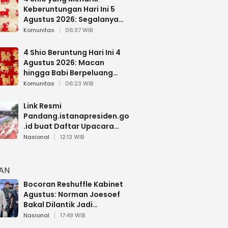
Keberuntungan Hari Ini 5
Agustus 2026: Segalanya
Berjalan Lancar
Komunitas
06:37 WIB
4 Shio Beruntung Hari Ini 4
Agustus 2026: Macan
hingga Babi Berpeluang
Dapat Kabar Baik
Komunitas
06:23 WIB
Link Resmi
Pandang.istanapresiden.go
.id buat Daftar Upacara
Bendera HUT RI di Istana
Nasional
12:13 WIB
Negara
HAN
Bocoran Reshuffle Kabinet
Agustus: Norman Joesoef
Bakal Dilantik Jadi
Wamenhan RI
Nasional
17:49 WIB