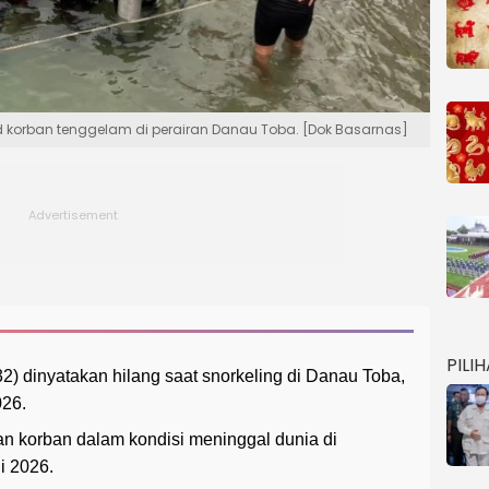
korban tenggelam di perairan Danau Toba. [Dok Basarnas]
PILI
2) dinyatakan hilang saat snorkeling di Danau Toba,
026.
korban dalam kondisi meninggal dunia di
i 2026.