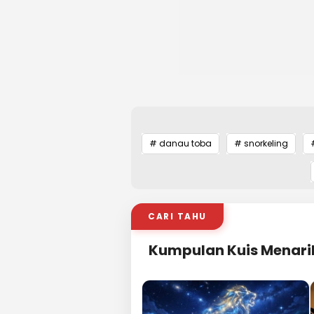
# danau toba
# snorkeling
CARI TAHU
Kumpulan Kuis Menari