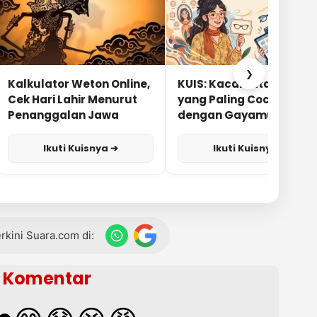
❯
Kalkulator Weton Online,
KUIS: Kacamata Apa
Cek Hari Lahir Menurut
yang Paling Cocok
Penanggalan Jawa
dengan Gayamu?
Ikuti Kuisnya ➔
Ikuti Kuisnya ➔
terkini Suara.com di:
Komentar