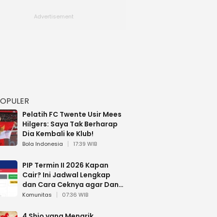
POPULER
Pelatih FC Twente Usir Mees
Hilgers: Saya Tak Berharap
Dia Kembali ke Klub!
Bola Indonesia
17:39 WIB
PIP Termin II 2026 Kapan
Cair? Ini Jadwal Lengkap
dan Cara Ceknya agar Dana
Tidak Hangus!
Komunitas
07:36 WIB
4 Shio yang Menarik