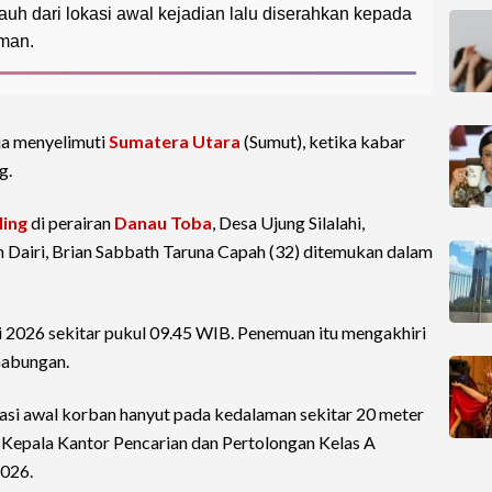
auh dari lokasi awal kejadian lalu diserahkan kepada
man.
ja menyelimuti
Sumatera Utara
(Sumut), ketika kabar
g.
ling
di perairan
Danau Toba
, Desa Ujung Silalahi,
 Dairi, Brian Sabbath Taruna Capah (32) ditemukan dalam
 2026 sekitar pukul 09.45 WIB. Penemuan itu mengakhiri
Gabungan.
kasi awal korban hanyut pada kedalaman sekitar 20 meter
 Kepala Kantor Pencarian dan Pertolongan Kelas A
2026.