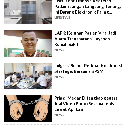
Listrik Baru Menyala Setelah
Padam? Jangan Langsung Tenang,
Ini Barang Elektronik Paling
Rawan Rusak
LIFESTYLE
LAPK: Keluhan Pasien Viral Jadi
Alarm Transparansi Layanan
Rumah Sakit
NEWS
Imigrasi Sumut Perkuat Kolaborasi
Strategis Bersama BP3MI
NEWS
Pria di Medan Ditangkap gegara
Jual Video Porno Sesama Jenis
Lewat Aplikasi
NEWS