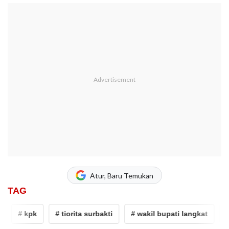
Atur, Baru Temukan
TAG
# kpk
# tiorita surbakti
# wakil bupati langkat
# Sy