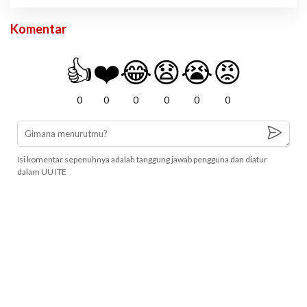
Komentar
👍
❤️
😂
😧
😭
😡
0
0
0
0
0
0
Isi komentar sepenuhnya adalah tanggung jawab pengguna dan diatur
dalam UU ITE