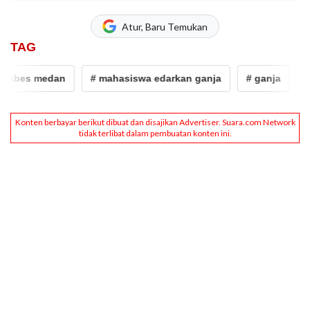
Atur, Baru Temukan
TAG
tabes medan
# mahasiswa edarkan ganja
# ganja
# n