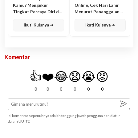
Kamu? Mengukur
Online, Cek Hari Lahir
Tingkat Percaya Diri dan
Menurut Penanggalan
Karisma
Jawa
Ikuti Kuisnya ➔
Ikuti Kuisnya ➔
Komentar
👍
❤️
😂
😧
😭
😡
0
0
0
0
0
0
Isi komentar sepenuhnya adalah tanggung jawab pengguna dan diatur
dalam UU ITE