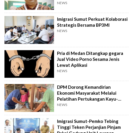
NEWS
Imigrasi Sumut Perkuat Kolaborasi
Strategis Bersama BP3MI
NEWS
Pria di Medan Ditangkap gegara
Jual Video Porno Sesama Jenis
Lewat Aplikasi
NEWS
DPM Dorong Kemandirian
Ekonomi Masyarakat Melalui
Pelatihan Pertukangan Kayu-
Pelatihan UMKM
NEWS
Imigrasi Sumut-Pemko Tebing
Tinggi Teken Perjanjian Pinjam
Pakai Gedung Unit Layanan