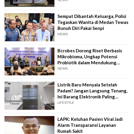
Sempat Dibantah Keluarga, Polisi
Tegaskan Wanita di Medan Tewas
Bunuh Diri Pakai Senpi
NEWS
Bcrobes Dorong Riset Berbasis
Mikrobioma, Ungkap Potensi
Probiotik dalam Mendukung
Terapi Jerawat
NEWS
Listrik Baru Menyala Setelah
Padam? Jangan Langsung Tenang,
Ini Barang Elektronik Paling
Rawan Rusak
LIFESTYLE
LAPK: Keluhan Pasien Viral Jadi
Alarm Transparansi Layanan
Rumah Sakit