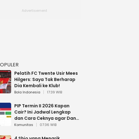
POPULER
Pelatih FC Twente Usir Mees
Hilgers: Saya Tak Berharap
Dia Kembali ke Klub!
Bola Indonesia
17:39 WIB
PIP Termin II 2026 Kapan
Cair? Ini Jadwal Lengkap
dan Cara Ceknya agar Dana
Tidak Hangus!
Komunitas
07:36 WIB
4 Shio yang Menarik