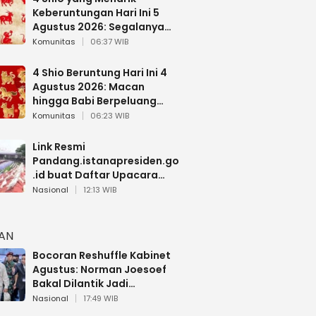
Keberuntungan Hari Ini 5
Agustus 2026: Segalanya
Berjalan Lancar
Komunitas
06:37 WIB
4 Shio Beruntung Hari Ini 4
Agustus 2026: Macan
hingga Babi Berpeluang
Dapat Kabar Baik
Komunitas
06:23 WIB
Link Resmi
Pandang.istanapresiden.go
.id buat Daftar Upacara
Bendera HUT RI di Istana
Nasional
12:13 WIB
Negara
HAN
Bocoran Reshuffle Kabinet
Agustus: Norman Joesoef
Bakal Dilantik Jadi
Wamenhan RI
Nasional
17:49 WIB