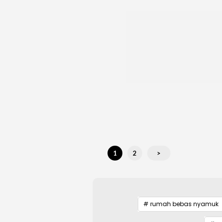
1
2
>
# rumah bebas nyamuk