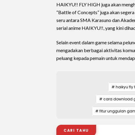
HAIKYU!! FLY HIGH juga akan menghad
“Battle of Concepts” juga akan seger
seru antara SMA Karasuno dan Akademi 
serial anime HAIKYU!!, yang kini dih
Selain event dalam game selama pelu
mengadakan berbagai aktivitas komuni
peluang kepada pemain untuk mendapat
# haikyu fly
# cara download ga
# fitur unggulan gam
CARI TAHU