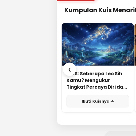
Kumpulan Kuis Menari
❮
KUIS: Seberapa Leo Sih
Kamu? Mengukur
Tingkat Percaya Diri dan
Karisma
Ikuti Kuisnya ➔