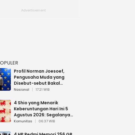
POPULER
Profil Norman Joesoef,
Pengusaha Muda yang
Disebut-sebut Bakal
Dilantik Jadi Wamenhan RI
Nasional
17:21 WIB
4 Shio yang Menarik
Keberuntungan Hari Ini 5
Agustus 2026: Segalanya
Berjalan Lancar
Komunitas
06:37 WIB
4 HP Redmi Memori 256 GB