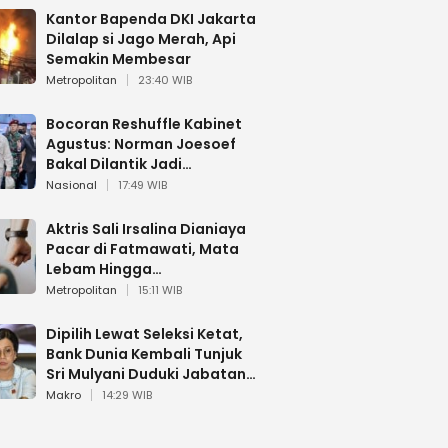
Kantor Bapenda DKI Jakarta
Dilalap si Jago Merah, Api
Semakin Membesar
Metropolitan
23:40 WIB
Bocoran Reshuffle Kabinet
Agustus: Norman Joesoef
Bakal Dilantik Jadi
Wamenhan RI
Nasional
17:49 WIB
Aktris Sali Irsalina Dianiaya
Pacar di Fatmawati, Mata
Lebam Hingga
Diselamatkan Polantas
Metropolitan
15:11 WIB
Dipilih Lewat Seleksi Ketat,
Bank Dunia Kembali Tunjuk
Sri Mulyani Duduki Jabatan
Strategis
Makro
14:29 WIB