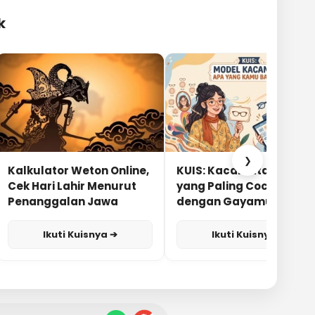
k
❯
Kalkulator Weton Online,
KUIS: Kacamata Apa
Cek Hari Lahir Menurut
yang Paling Cocok
Penanggalan Jawa
dengan Gayamu?
Ikuti Kuisnya ➔
Ikuti Kuisnya ➔