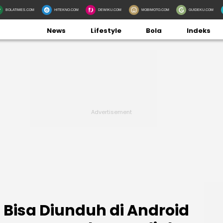
BOLATIMES.COM
HITEKNO.COM
DEWIKU.COM
MOBIMOTO.COM
GUIDEKU.COM
News
Lifestyle
Bola
Indeks
h Bisa Diunduh di Android