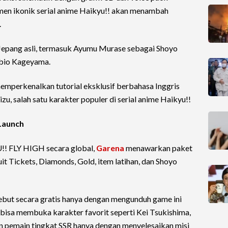
men ikonik serial anime Haikyu!! akan menambah
.
 Jepang asli, termasuk Ayumu Murase sebagai Shoyo
obio Kageyama.
 memperkenalkan tutorial eksklusif berbahasa Inggris
zu, salah satu karakter populer di serial anime Haikyu!!
Launch
! FLY HIGH secara global,
Garena
menawarkan paket
uit Tickets, Diamonds, Gold, item latihan, dan Shoyo
but secara gratis hanya dengan mengunduh game ini
a bisa membuka karakter favorit seperti Kei Tsukishima,
n pemain tingkat SSR hanya dengan menyelesaikan misi