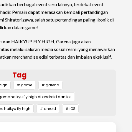
irkan berbagai event seru lainnya, terdekat event
a hadir. Pemain dapat merasakan kembali pertandingan
Shiratorizawa, salah satu pertandingan paling ikonik di
adirkan dalam game!
ncuran HAIKYU!! FLY HIGH, Garena juga akan
tas melalui saluran media sosial resmi yang menawarkan
kan merchandise edisi terbatas dan imbalan eksklusif.
Tag
 high
# game
# garena
me haikyu fly high di android dan ios
e haikyu fly high
# anroid
# iOS