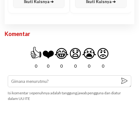
Ikuti Kuisnya ➔
Ikuti Kuisnya ➔
Komentar
👍
❤️
😂
😧
😭
😡
0
0
0
0
0
0
Isi komentar sepenuhnya adalah tanggung jawab pengguna dan diatur
dalam UU ITE