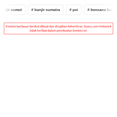
njir sumut
# banjir sumatra
# psi
# bencana banjir