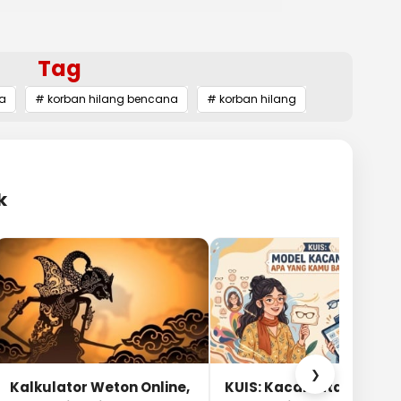
Tag
a
# korban hilang bencana
# korban hilang
k
❯
Kalkulator Weton Online,
KUIS: Kacamata Apa