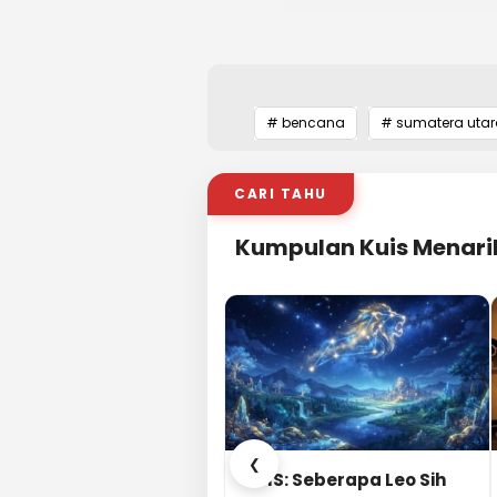
# bencana
# sumatera utar
CARI TAHU
Kumpulan Kuis Menari
❮
KUIS: Seberapa Leo Sih