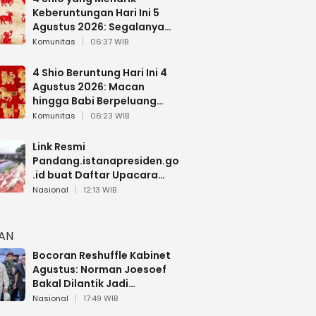
Keberuntungan Hari Ini 5
Agustus 2026: Segalanya
Berjalan Lancar
Komunitas
06:37 WIB
4 Shio Beruntung Hari Ini 4
Agustus 2026: Macan
hingga Babi Berpeluang
Dapat Kabar Baik
Komunitas
06:23 WIB
Link Resmi
Pandang.istanapresiden.go
.id buat Daftar Upacara
Bendera HUT RI di Istana
Nasional
12:13 WIB
Negara
HAN
Bocoran Reshuffle Kabinet
Agustus: Norman Joesoef
Bakal Dilantik Jadi
Wamenhan RI
Nasional
17:49 WIB