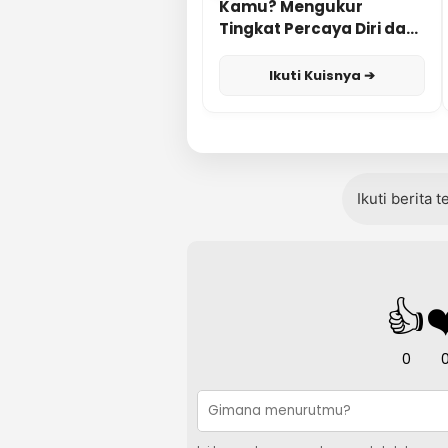
Kamu? Mengukur
Tingkat Percaya Diri dan
Karisma
Ikuti Kuisnya ➔
Ikuti berita 
👍
❤
0