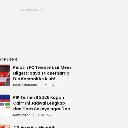
POPULER
Pelatih FC Twente Usir Mees
Hilgers: Saya Tak Berharap
Dia Kembali ke Klub!
Bola Indonesia
17:39 WIB
PIP Termin II 2026 Kapan
Cair? Ini Jadwal Lengkap
dan Cara Ceknya agar Dana
Tidak Hangus!
Komunitas
07:36 WIB
4 Shio yang Menarik