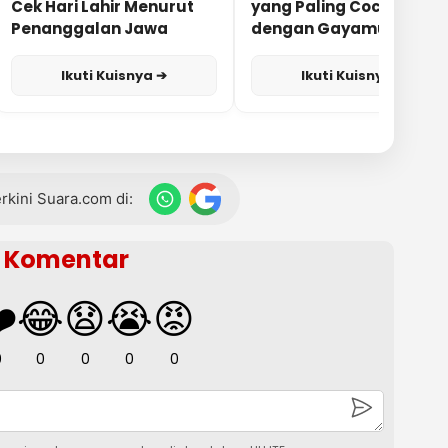
Cek Hari Lahir Menurut
yang Paling Cocok
Penanggalan Jawa
dengan Gayamu?
Ikuti Kuisnya ➔
Ikuti Kuisnya ➔
terkini Suara.com di:
Komentar
️
😂
😧
😭
😡
0
0
0
0
0