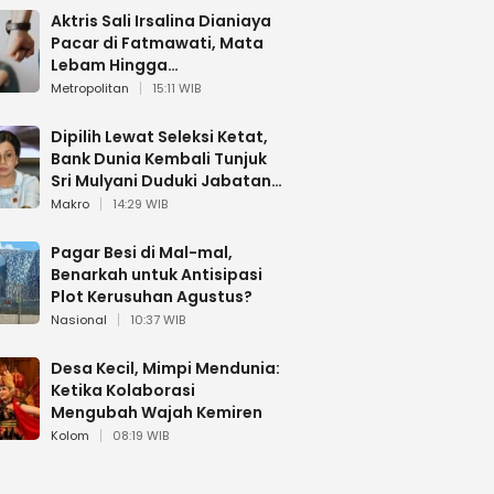
Aktris Sali Irsalina Dianiaya
Pacar di Fatmawati, Mata
Lebam Hingga
Diselamatkan Polantas
Metropolitan
15:11 WIB
Dipilih Lewat Seleksi Ketat,
Bank Dunia Kembali Tunjuk
Sri Mulyani Duduki Jabatan
Strategis
Makro
14:29 WIB
Pagar Besi di Mal-mal,
Benarkah untuk Antisipasi
Plot Kerusuhan Agustus?
Nasional
10:37 WIB
Desa Kecil, Mimpi Mendunia:
Ketika Kolaborasi
Mengubah Wajah Kemiren
Kolom
08:19 WIB