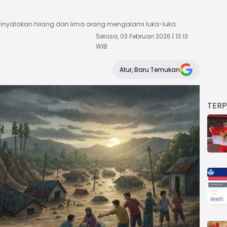
 dinyatakan hilang dan lima orang mengalami luka-luka.
Selasa, 03 Februari 2026 | 13:13
WIB
Atur, Baru Temukan
TER