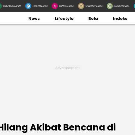
BOLATIMES.COM
HITEKNO.COM
DEWIKU.COM
MOBIMOTO.COM
GUIDEKU.COM
News
Lifestyle
Bola
Indeks
Hilang Akibat Bencana di