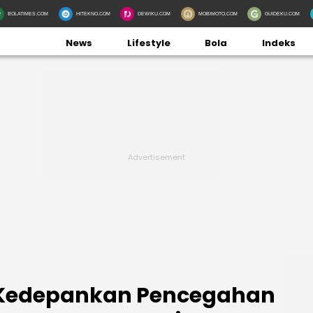
BOLATIMES.COM
HITEKNO.COM
DEWIKU.COM
MOBIMOTO.COM
GUIDEKU.COM
News
Lifestyle
Bola
Indeks
 Kedepankan Pencegahan