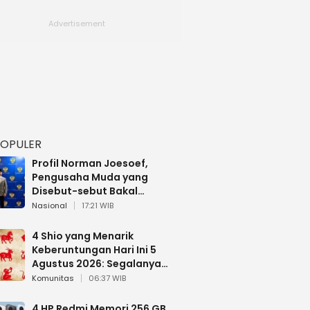
POPULER
Profil Norman Joesoef,
Pengusaha Muda yang
Disebut-sebut Bakal
Dilantik Jadi Wamenhan RI
Nasional
17:21 WIB
4 Shio yang Menarik
Keberuntungan Hari Ini 5
Agustus 2026: Segalanya
Berjalan Lancar
Komunitas
06:37 WIB
4 HP Redmi Memori 256 GB