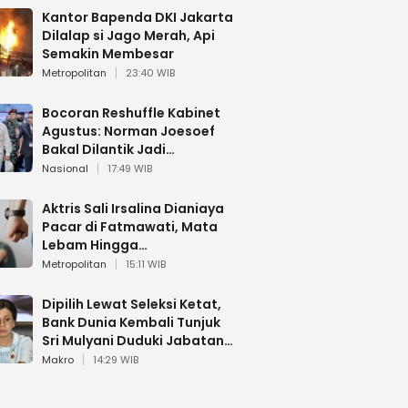
Kantor Bapenda DKI Jakarta
Dilalap si Jago Merah, Api
Semakin Membesar
Metropolitan
23:40 WIB
Bocoran Reshuffle Kabinet
Agustus: Norman Joesoef
Bakal Dilantik Jadi
Wamenhan RI
Nasional
17:49 WIB
Aktris Sali Irsalina Dianiaya
Pacar di Fatmawati, Mata
Lebam Hingga
Diselamatkan Polantas
Metropolitan
15:11 WIB
Dipilih Lewat Seleksi Ketat,
Bank Dunia Kembali Tunjuk
Sri Mulyani Duduki Jabatan
Strategis
Makro
14:29 WIB