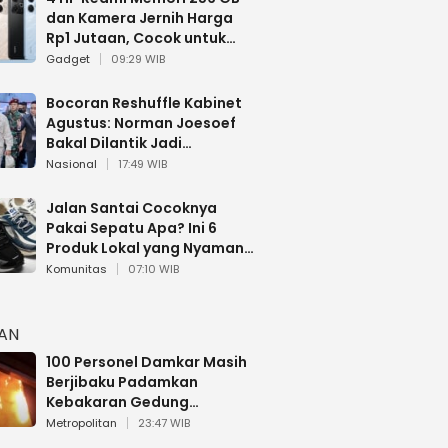
dan Kamera Jernih Harga
Rp1 Jutaan, Cocok untuk
Multitasking
Gadget
09:29 WIB
Bocoran Reshuffle Kabinet
Agustus: Norman Joesoef
Bakal Dilantik Jadi
Wamenhan RI
Nasional
17:49 WIB
Jalan Santai Cocoknya
Pakai Sepatu Apa? Ini 6
Produk Lokal yang Nyaman
Buat 17 Agustusan
Komunitas
07:10 WIB
HAN
100 Personel Damkar Masih
Berjibaku Padamkan
Kebakaran Gedung
Bapenda DKI
Metropolitan
23:47 WIB