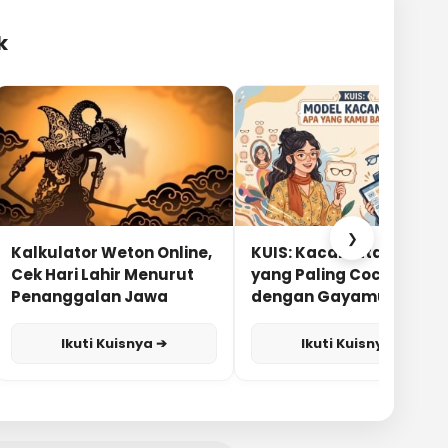
k
❯
Kalkulator Weton Online,
KUIS: Kacamata Apa
Cek Hari Lahir Menurut
yang Paling Cocok
Penanggalan Jawa
dengan Gayamu?
Ikuti Kuisnya ➔
Ikuti Kuisnya ➔