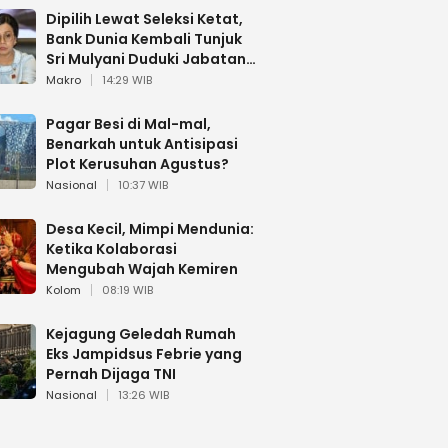
Dipilih Lewat Seleksi Ketat,
Bank Dunia Kembali Tunjuk
Sri Mulyani Duduki Jabatan
Strategis
Makro
14:29 WIB
Pagar Besi di Mal-mal,
Benarkah untuk Antisipasi
Plot Kerusuhan Agustus?
Nasional
10:37 WIB
Desa Kecil, Mimpi Mendunia:
Ketika Kolaborasi
Mengubah Wajah Kemiren
Kolom
08:19 WIB
Kejagung Geledah Rumah
Eks Jampidsus Febrie yang
Pernah Dijaga TNI
Nasional
13:26 WIB