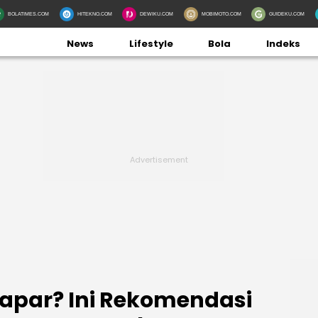
BOLATIMES.COM
HITEKNO.COM
DEWIKU.COM
MOBIMOTO.COM
GUIDEKU.COM
News
Lifestyle
Bola
Indeks
apar? Ini Rekomendasi