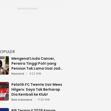
POPULER
Mengenal Lisda Cancer,
Perwira Tinggi Polri yang
Pensiun Tak Lama Usai Jadi
Brigjen
Nasional
11:22 WIB
Pelatih FC Twente Usir Mees
Hilgers: Saya Tak Berharap
Dia Kembali ke Klub!
Bola Indonesia
17:39 WIB
PIP Termin II 2026 Kapan