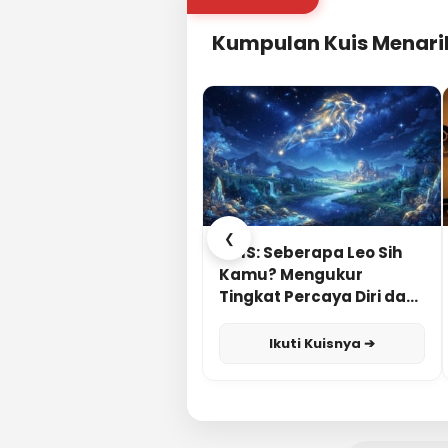
Kumpulan Kuis Menari
❮
KUIS: Seberapa Leo Sih
Kamu? Mengukur
Tingkat Percaya Diri dan
Karisma
Ikuti Kuisnya ➔