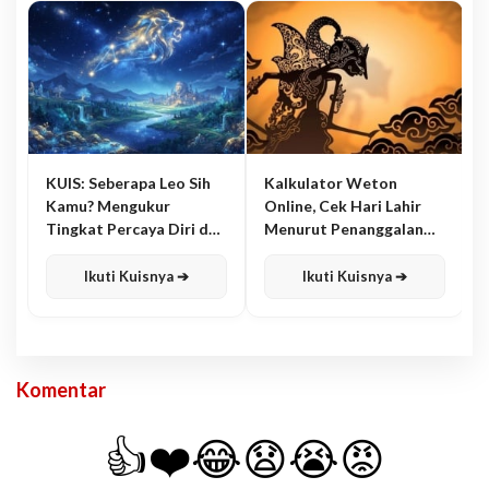
KUIS: Seberapa Leo Sih
Kalkulator Weton
Kamu? Mengukur
Online, Cek Hari Lahir
Tingkat Percaya Diri dan
Menurut Penanggalan
Karisma
Jawa
Ikuti Kuisnya ➔
Ikuti Kuisnya ➔
Komentar
👍
❤️
😂
😧
😭
😡