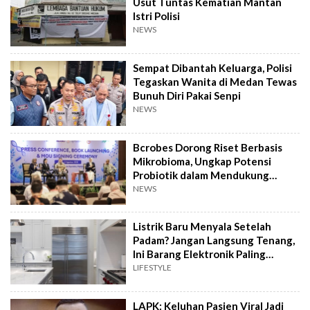
Usut Tuntas Kematian Mantan
Istri Polisi
NEWS
Sempat Dibantah Keluarga, Polisi
Tegaskan Wanita di Medan Tewas
Bunuh Diri Pakai Senpi
NEWS
Bcrobes Dorong Riset Berbasis
Mikrobioma, Ungkap Potensi
Probiotik dalam Mendukung
Terapi Jerawat
NEWS
Listrik Baru Menyala Setelah
Padam? Jangan Langsung Tenang,
Ini Barang Elektronik Paling
Rawan Rusak
LIFESTYLE
LAPK: Keluhan Pasien Viral Jadi