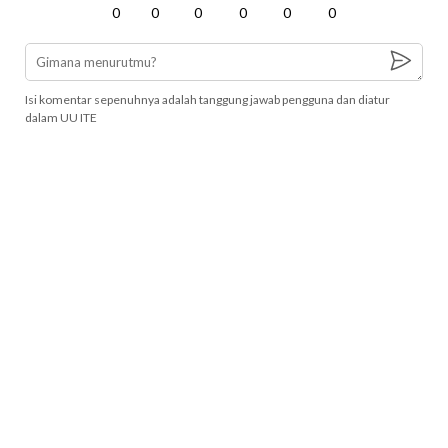
0
0
0
0
0
0
Isi komentar sepenuhnya adalah tanggung jawab pengguna dan diatur
dalam UU ITE