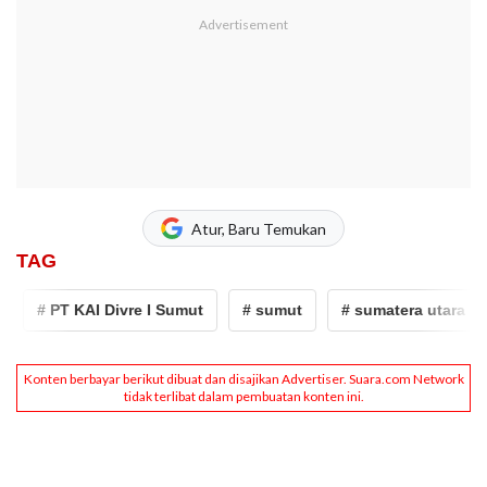
Atur, Baru Temukan
TAG
# PT KAI Divre I Sumut
# sumut
# sumatera utara
#