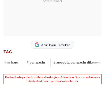
Atur, Baru Temukan
TAG
an baru
# panwaslu
# anggota panwaslu dikeroyok