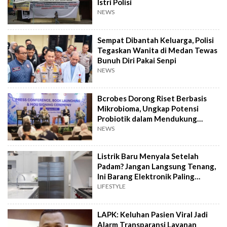
Istri Polisi
NEWS
Sempat Dibantah Keluarga, Polisi
Tegaskan Wanita di Medan Tewas
Bunuh Diri Pakai Senpi
NEWS
Bcrobes Dorong Riset Berbasis
Mikrobioma, Ungkap Potensi
Probiotik dalam Mendukung
Terapi Jerawat
NEWS
Listrik Baru Menyala Setelah
Padam? Jangan Langsung Tenang,
Ini Barang Elektronik Paling
Rawan Rusak
LIFESTYLE
LAPK: Keluhan Pasien Viral Jadi
Alarm Transparansi Layanan