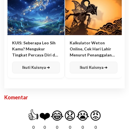
KUIS: Seberapa Leo Sih
Kalkulator Weton
Kamu? Mengukur
Online, Cek Hari Lahir
Tingkat Percaya Diri dan
Menurut Penanggalan
Karisma
Jawa
Ikuti Kuisnya ➔
Ikuti Kuisnya ➔
Komentar
👍
❤️
😂
😧
😭
😡
0
0
0
0
0
0