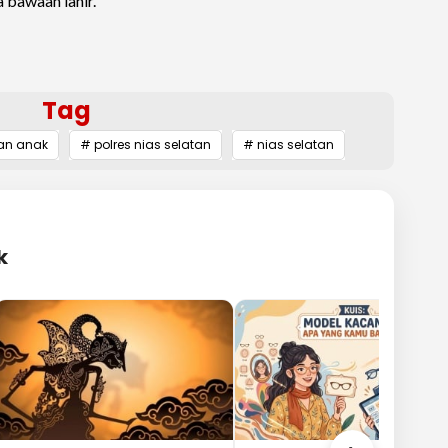
 bawaan lahir.
Tag
an anak
# polres nias selatan
# nias selatan
k