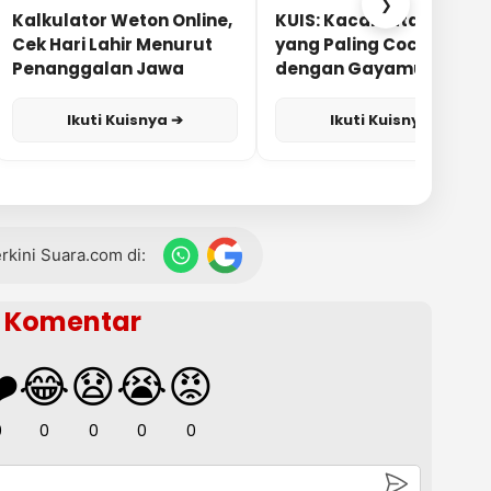
❯
Kalkulator Weton Online,
KUIS: Kacamata Apa
Cek Hari Lahir Menurut
yang Paling Cocok
Penanggalan Jawa
dengan Gayamu?
Ikuti Kuisnya ➔
Ikuti Kuisnya ➔
terkini Suara.com di:
Komentar
️
😂
😧
😭
😡
0
0
0
0
0