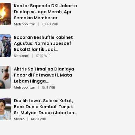
Kantor Bapenda DKI Jakarta
Dilalap si Jago Merah, Api
Semakin Membesar
Metropolitan
23:40 WIB
Bocoran Reshuffle Kabinet
Agustus: Norman Joesoef
Bakal Dilantik Jadi
Wamenhan RI
Nasional
17:49 WIB
Aktris Sali Irsalina Dianiaya
Pacar di Fatmawati, Mata
Lebam Hingga
Diselamatkan Polantas
Metropolitan
15:11 WIB
Dipilih Lewat Seleksi Ketat,
Bank Dunia Kembali Tunjuk
Sri Mulyani Duduki Jabatan
Strategis
Makro
14:29 WIB