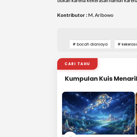
bukan karena kekerasan namun karena
Kontributor :
M. Aribowo
# bocah dianiaya
# kekeras
CARI TAHU
Kumpulan Kuis Menari