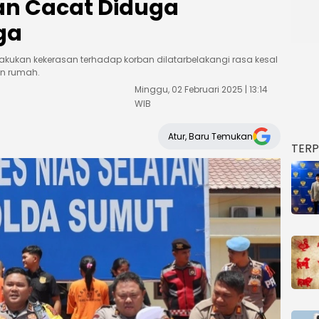
n Cacat Diduga
ga
kukan kekerasan terhadap korban dilatarbelakangi rasa kesal
an rumah.
Minggu, 02 Februari 2025 | 13:14
WIB
Atur, Baru Temukan
TER