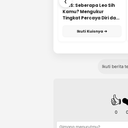
❮
KUIS: Seberapa Leo Sih
Kamu? Mengukur
Tingkat Percaya Diri dan
Karisma
Ikuti Kuisnya ➔
Ikuti berita 
👍
❤
0