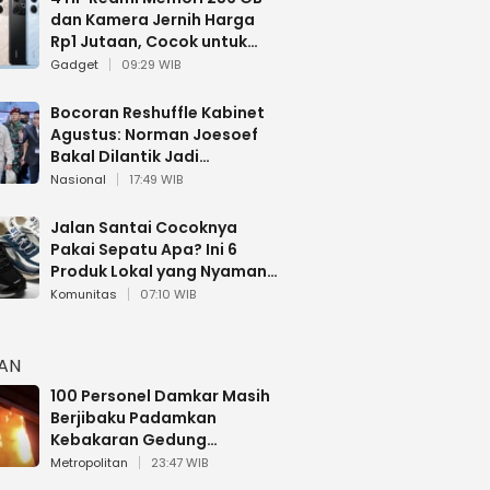
dan Kamera Jernih Harga
Rp1 Jutaan, Cocok untuk
Multitasking
Gadget
09:29 WIB
Bocoran Reshuffle Kabinet
Agustus: Norman Joesoef
Bakal Dilantik Jadi
Wamenhan RI
Nasional
17:49 WIB
Jalan Santai Cocoknya
Pakai Sepatu Apa? Ini 6
Produk Lokal yang Nyaman
Buat 17 Agustusan
Komunitas
07:10 WIB
HAN
100 Personel Damkar Masih
Berjibaku Padamkan
Kebakaran Gedung
Bapenda DKI
Metropolitan
23:47 WIB