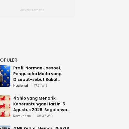
POPULER
Profil Norman Joesoef,
Pengusaha Muda yang
Disebut-sebut Bakal
Dilantik Jadi Wamenhan RI
Nasional
17:21 WIB
4 Shio yang Menarik
Keberuntungan Hari Ini 5
Agustus 2026: Segalanya
Berjalan Lancar
Komunitas
06:37 WIB
4 HP Redmi Memori 256 GB