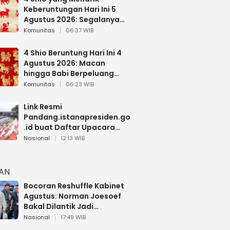
Keberuntungan Hari Ini 5
Agustus 2026: Segalanya
Berjalan Lancar
Komunitas
06:37 WIB
4 Shio Beruntung Hari Ini 4
Agustus 2026: Macan
hingga Babi Berpeluang
Dapat Kabar Baik
Komunitas
06:23 WIB
Link Resmi
Pandang.istanapresiden.go
.id buat Daftar Upacara
Bendera HUT RI di Istana
Nasional
12:13 WIB
Negara
HAN
Bocoran Reshuffle Kabinet
Agustus: Norman Joesoef
Bakal Dilantik Jadi
Wamenhan RI
Nasional
17:49 WIB