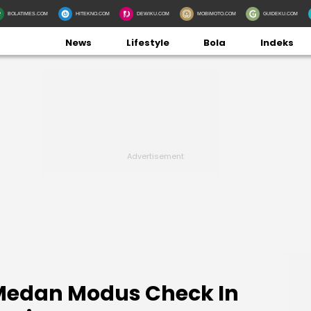
BOLATIMES.COM
HITEKNO.COM
DEWIKU.COM
MOBIMOTO.COM
GUIDEKU.COM
News
Lifestyle
Bola
Indeks
 Medan Modus Check In