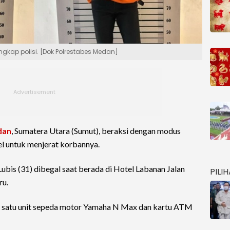
ngkap polisi. [Dok Polrestabes Medan]
dan
, Sumatera Utara (Sumut), beraksi dengan modus
l untuk menjerat korbannya.
ubis (31) dibegal saat berada di Hotel Labanan Jalan
PILI
ru.
an satu unit sepeda motor Yamaha N Max dan kartu ATM