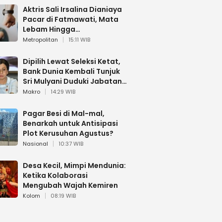
Aktris Sali Irsalina Dianiaya
Pacar di Fatmawati, Mata
Lebam Hingga
Diselamatkan Polantas
Metropolitan
15:11 WIB
Dipilih Lewat Seleksi Ketat,
Bank Dunia Kembali Tunjuk
Sri Mulyani Duduki Jabatan
Strategis
Makro
14:29 WIB
Pagar Besi di Mal-mal,
Benarkah untuk Antisipasi
Plot Kerusuhan Agustus?
Nasional
10:37 WIB
Desa Kecil, Mimpi Mendunia:
Ketika Kolaborasi
Mengubah Wajah Kemiren
Kolom
08:19 WIB