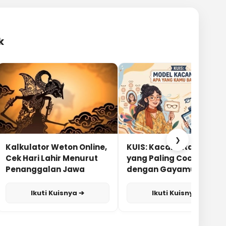
k
❯
Kalkulator Weton Online,
KUIS: Kacamata Apa
Cek Hari Lahir Menurut
yang Paling Cocok
Penanggalan Jawa
dengan Gayamu?
Ikuti Kuisnya ➔
Ikuti Kuisnya ➔