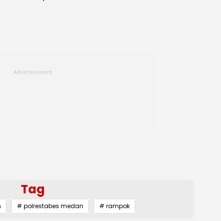
Tag
n
# polrestabes medan
# rampok