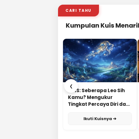
CARI TAHU
Kumpulan Kuis Menari
❮
KUIS: Seberapa Leo Sih
Kamu? Mengukur
Tingkat Percaya Diri dan
Karisma
Ikuti Kuisnya ➔