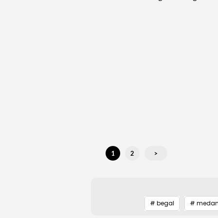
1
2
>
# begal
# meda