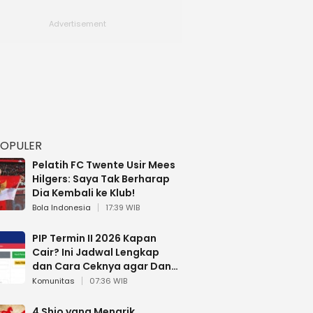
POPULER
Pelatih FC Twente Usir Mees
Hilgers: Saya Tak Berharap
Dia Kembali ke Klub!
Bola Indonesia
17:39 WIB
PIP Termin II 2026 Kapan
Cair? Ini Jadwal Lengkap
dan Cara Ceknya agar Dana
Tidak Hangus!
Komunitas
07:36 WIB
4 Shio yang Menarik