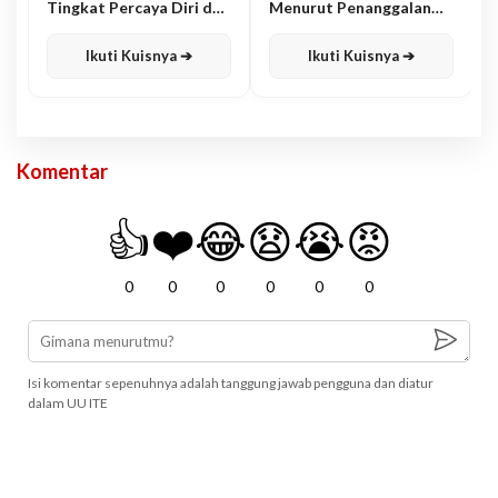
Tingkat Percaya Diri dan
Menurut Penanggalan
Karisma
Jawa
Ikuti Kuisnya ➔
Ikuti Kuisnya ➔
Komentar
👍
❤️
😂
😧
😭
😡
0
0
0
0
0
0
Isi komentar sepenuhnya adalah tanggung jawab pengguna dan diatur
dalam UU ITE