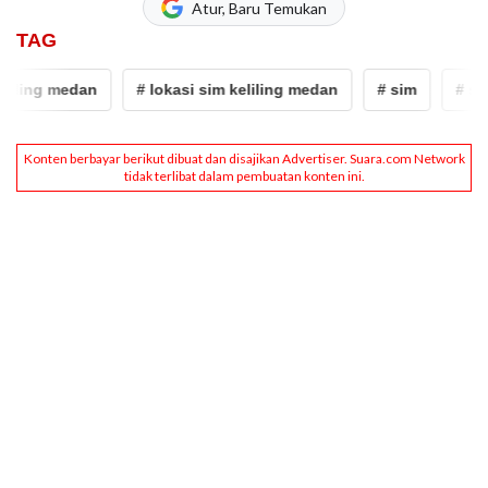
Atur, Baru Temukan
TAG
ling medan
# lokasi sim keliling medan
# sim
# sim k