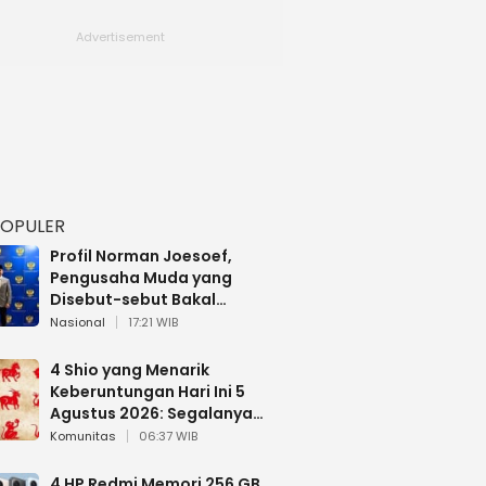
POPULER
Profil Norman Joesoef,
Pengusaha Muda yang
Disebut-sebut Bakal
Dilantik Jadi Wamenhan RI
Nasional
17:21 WIB
4 Shio yang Menarik
Keberuntungan Hari Ini 5
Agustus 2026: Segalanya
Berjalan Lancar
Komunitas
06:37 WIB
4 HP Redmi Memori 256 GB