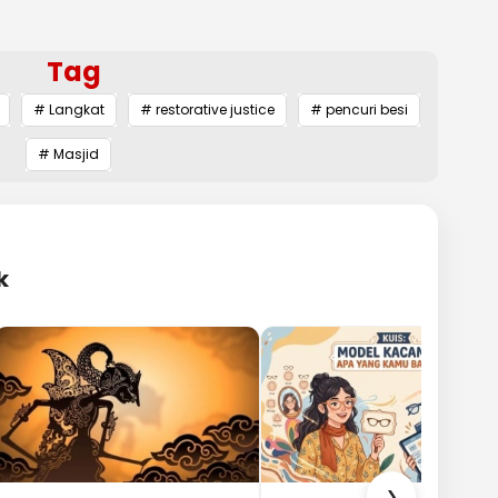
Tag
# Langkat
# restorative justice
# pencuri besi
# Masjid
k
❯