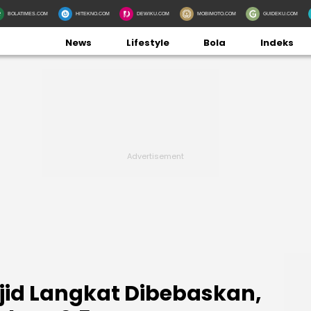
BOLATIMES.COM
HITEKNO.COM
DEWIKU.COM
MOBIMOTO.COM
GUIDEKU.COM
News
Lifestyle
Bola
Indeks
sjid Langkat Dibebaskan,