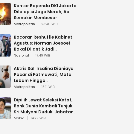
Kantor Bapenda DKI Jakarta
Dilalap si Jago Merah, Api
Semakin Membesar
Metropolitan
23:40 WIB
Bocoran Reshuffle Kabinet
Agustus: Norman Joesoef
Bakal Dilantik Jadi
Wamenhan RI
Nasional
17:49 WIB
Aktris Sali Irsalina Dianiaya
Pacar di Fatmawati, Mata
Lebam Hingga
Diselamatkan Polantas
Metropolitan
15:11 WIB
Dipilih Lewat Seleksi Ketat,
Bank Dunia Kembali Tunjuk
Sri Mulyani Duduki Jabatan
Strategis
Makro
14:29 WIB