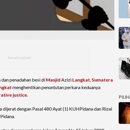
 dan penadahan besi di
Masjid
Azizi
Langkat
,
Sumatera
angkat
menghentikan penuntutan perkara keduanya
ative justice
.
PILI
a dijerat dengan Pasal 480 Ayat (1) KUHPidana dan Rizal
HPidana.