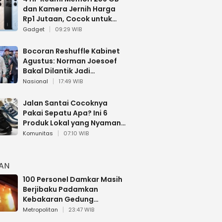
dan Kamera Jernih Harga
Rp1 Jutaan, Cocok untuk
Multitasking
Gadget
09:29 WIB
Bocoran Reshuffle Kabinet
Agustus: Norman Joesoef
Bakal Dilantik Jadi
Wamenhan RI
Nasional
17:49 WIB
Jalan Santai Cocoknya
Pakai Sepatu Apa? Ini 6
Produk Lokal yang Nyaman
Buat 17 Agustusan
Komunitas
07:10 WIB
HAN
100 Personel Damkar Masih
Berjibaku Padamkan
Kebakaran Gedung
Bapenda DKI
Metropolitan
23:47 WIB