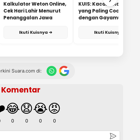
Kalkulator Weton Online,
KUIS: Kacamata Apa
Cek Hari Lahir Menurut
yang Paling Cocok
Penanggalan Jawa
dengan Gayamu?
Ikuti Kuisnya ➔
Ikuti Kuisnya ➔
terkini Suara.com di:
Komentar
️
😂
😧
😭
😡
0
0
0
0
0