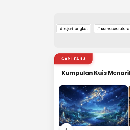
# kejari langkat
# sumatera utara
CARI TAHU
Kumpulan Kuis Menari
❮