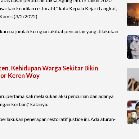
n atas dasar peraturan Jaksa Agung No.15 tahun 2020,
arkan keadilan restoratif," kata Kepala Kejari Langkat,
Kamis (3/2/2022).
 karena jumlah kerugian akibat pencurian yang dilakukan
aten, Kehidupan Warga Sekitar Bikin
tor Keren Woy
aru pertama kali melakukan aksi pencurian dan adanya
ngan korban," katanya.
erlakukan penerapan restoratif justice ini. Ada aturan-