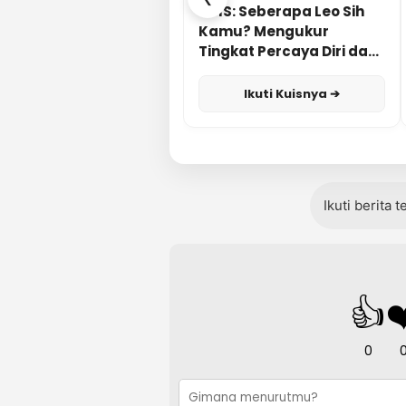
KUIS: Seberapa Leo Sih
Kamu? Mengukur
Tingkat Percaya Diri dan
Karisma
Ikuti Kuisnya ➔
Ikuti berita 
👍
❤
0