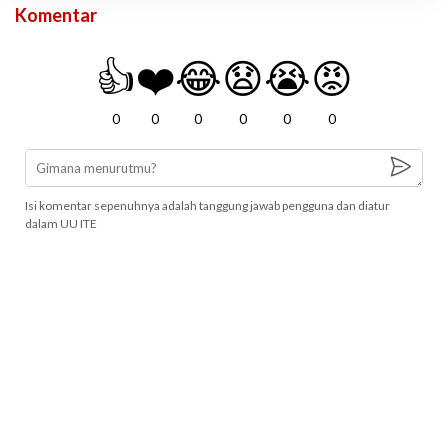
Komentar
👍
❤️
😂
😧
😭
😡
0
0
0
0
0
0
Isi komentar sepenuhnya adalah tanggung jawab pengguna dan diatur
dalam UU ITE