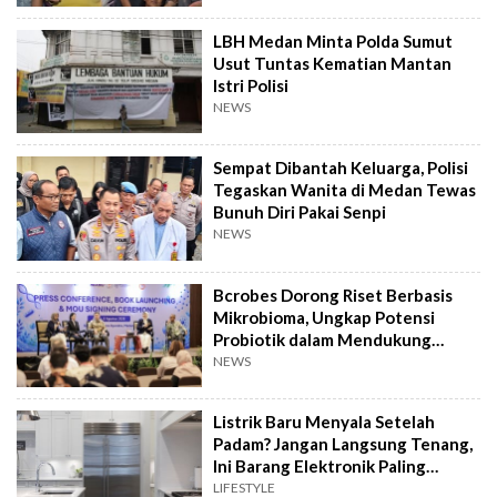
LBH Medan Minta Polda Sumut
Usut Tuntas Kematian Mantan
Istri Polisi
NEWS
Sempat Dibantah Keluarga, Polisi
Tegaskan Wanita di Medan Tewas
Bunuh Diri Pakai Senpi
NEWS
Bcrobes Dorong Riset Berbasis
Mikrobioma, Ungkap Potensi
Probiotik dalam Mendukung
Terapi Jerawat
NEWS
Listrik Baru Menyala Setelah
Padam? Jangan Langsung Tenang,
Ini Barang Elektronik Paling
Rawan Rusak
LIFESTYLE