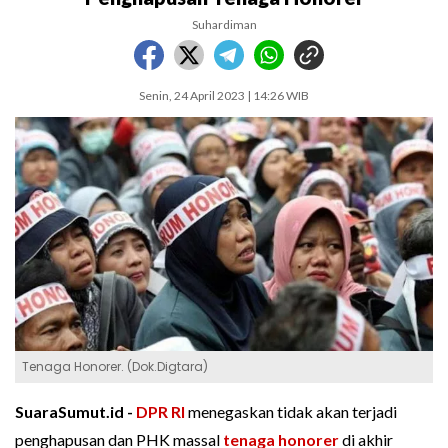
Suhardiman
Senin, 24 April 2023 | 14:26 WIB
Tenaga Honorer. (Dok.Digtara)
SuaraSumut.id -
DPR RI
menegaskan tidak akan terjadi
penghapusan dan PHK massal
tenaga honorer
di akhir