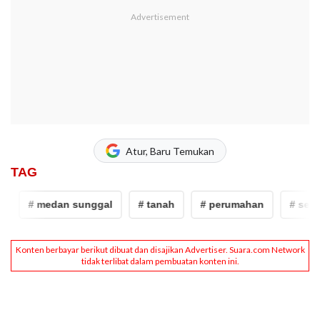
Atur, Baru Temukan
TAG
# medan sunggal
# tanah
# perumahan
# sengk