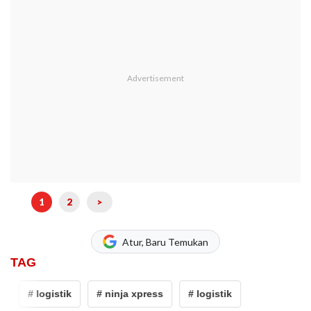
1
2
>
Atur, Baru Temukan
TAG
# logistik
# ninja xpress
# logistik