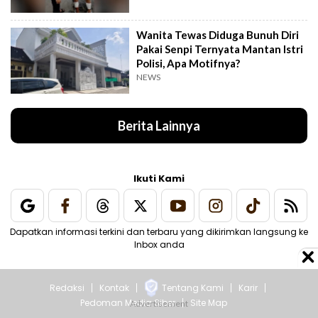
Wanita Tewas Diduga Bunuh Diri
Pakai Senpi Ternyata Mantan Istri
Polisi, Apa Motifnya?
NEWS
Berita Lainnya
Ikuti Kami
Dapatkan informasi terkini dan terbaru yang dikirimkan langsung ke
Inbox anda
Redaksi
Kontak
Tentang Kami
Karir
Pedoman Media Siber
Site Map