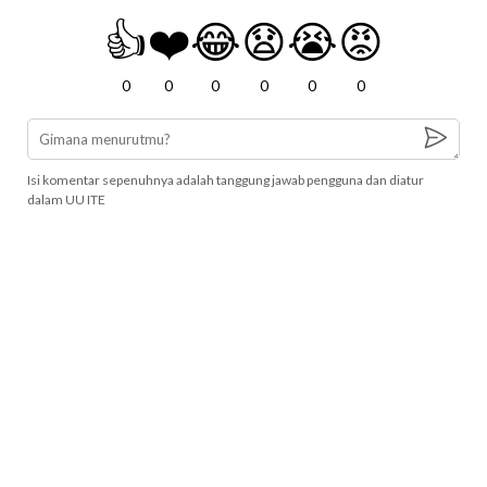
👍
❤️
😂
😧
😭
😡
0
0
0
0
0
0
Isi komentar sepenuhnya adalah tanggung jawab pengguna dan diatur
dalam UU ITE