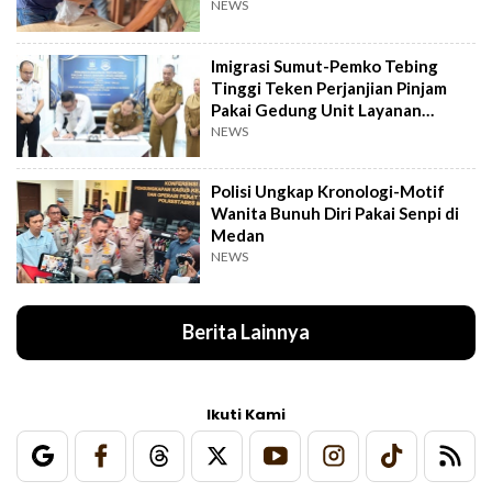
Pelatihan UMKM
NEWS
Imigrasi Sumut-Pemko Tebing
Tinggi Teken Perjanjian Pinjam
Pakai Gedung Unit Layanan
Paspor
NEWS
Polisi Ungkap Kronologi-Motif
Wanita Bunuh Diri Pakai Senpi di
Medan
NEWS
Berita Lainnya
Ikuti Kami