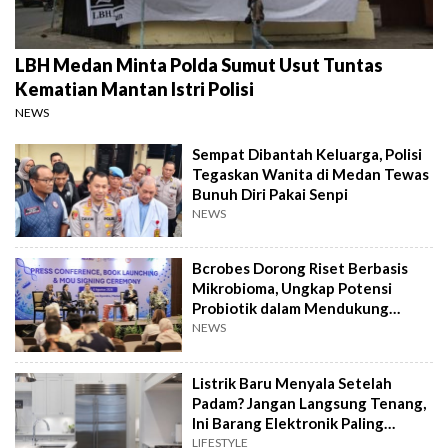
LBH Medan Minta Polda Sumut Usut Tuntas
Kematian Mantan Istri Polisi
NEWS
Sempat Dibantah Keluarga, Polisi
Tegaskan Wanita di Medan Tewas
Bunuh Diri Pakai Senpi
NEWS
Bcrobes Dorong Riset Berbasis
Mikrobioma, Ungkap Potensi
Probiotik dalam Mendukung
Terapi Jerawat
NEWS
Listrik Baru Menyala Setelah
Padam? Jangan Langsung Tenang,
Ini Barang Elektronik Paling
Rawan Rusak
LIFESTYLE