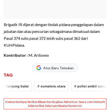
Brigadir IR dijerat dengan tindak pidana penggelapan dalam
jabatan dan atau pencurian sebagaimana dimaksud dalam
Pasal 374 subs pasal 372 lebih subs pasal 362 dari
KUHPidana.
Kontributor :
M. Aribowo
Atur, Baru Temukan
TAG
 tanjung balai
# sumatera utara
# polisi ambil uang atm