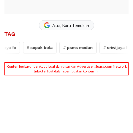
Atur, Baru Temukan
TAG
jaya fc
# sepak bola
# psms medan
# sriwijaya fc