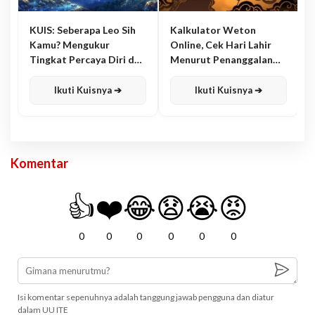
KUIS: Seberapa Leo Sih
Kalkulator Weton
Kamu? Mengukur
Online, Cek Hari Lahir
Tingkat Percaya Diri dan
Menurut Penanggalan
Karisma
Jawa
Ikuti Kuisnya ➔
Ikuti Kuisnya ➔
Komentar
👍
❤️
😂
😧
😭
😡
0
0
0
0
0
0
Isi komentar sepenuhnya adalah tanggung jawab pengguna dan diatur
dalam UU ITE