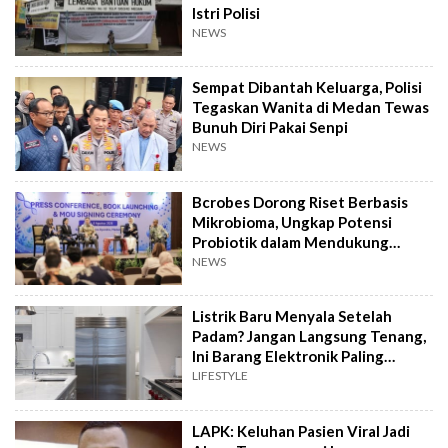
Istri Polisi
NEWS
Sempat Dibantah Keluarga, Polisi
Tegaskan Wanita di Medan Tewas
Bunuh Diri Pakai Senpi
NEWS
Bcrobes Dorong Riset Berbasis
Mikrobioma, Ungkap Potensi
Probiotik dalam Mendukung
Terapi Jerawat
NEWS
Listrik Baru Menyala Setelah
Padam? Jangan Langsung Tenang,
Ini Barang Elektronik Paling
Rawan Rusak
LIFESTYLE
LAPK: Keluhan Pasien Viral Jadi