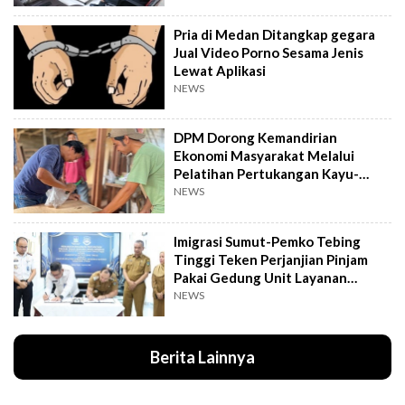
Pria di Medan Ditangkap gegara
Jual Video Porno Sesama Jenis
Lewat Aplikasi
NEWS
DPM Dorong Kemandirian
Ekonomi Masyarakat Melalui
Pelatihan Pertukangan Kayu-
Pelatihan UMKM
NEWS
Imigrasi Sumut-Pemko Tebing
Tinggi Teken Perjanjian Pinjam
Pakai Gedung Unit Layanan
Paspor
NEWS
Berita Lainnya