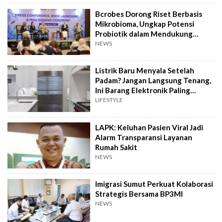
Bcrobes Dorong Riset Berbasis
Mikrobioma, Ungkap Potensi
Probiotik dalam Mendukung
Terapi Jerawat
NEWS
Listrik Baru Menyala Setelah
Padam? Jangan Langsung Tenang,
Ini Barang Elektronik Paling
Rawan Rusak
LIFESTYLE
LAPK: Keluhan Pasien Viral Jadi
Alarm Transparansi Layanan
Rumah Sakit
NEWS
Imigrasi Sumut Perkuat Kolaborasi
Strategis Bersama BP3MI
NEWS