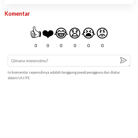
Komentar
👍
❤️
😂
😧
😭
😡
0
0
0
0
0
0
Isi komentar sepenuhnya adalah tanggung jawab pengguna dan diatur
dalam UU ITE