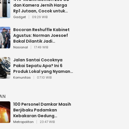
dan Kamera Jernih Harga
Rp1 Jutaan, Cocok untuk
Multitasking
Gadget
09:29 WIB
Bocoran Reshuffle Kabinet
Agustus: Norman Joesoef
Bakal Dilantik Jadi
Wamenhan RI
Nasional
17:49 WIB
Jalan Santai Cocoknya
Pakai Sepatu Apa? Ini 6
Produk Lokal yang Nyaman
Buat 17 Agustusan
Komunitas
07:10 WIB
HAN
100 Personel Damkar Masih
Berjibaku Padamkan
Kebakaran Gedung
Bapenda DKI
Metropolitan
23:47 WIB