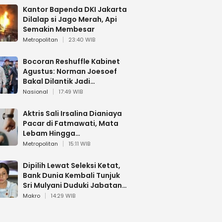
Kantor Bapenda DKI Jakarta
Dilalap si Jago Merah, Api
Semakin Membesar
Metropolitan
23:40 WIB
Bocoran Reshuffle Kabinet
Agustus: Norman Joesoef
Bakal Dilantik Jadi
Wamenhan RI
Nasional
17:49 WIB
Aktris Sali Irsalina Dianiaya
Pacar di Fatmawati, Mata
Lebam Hingga
Diselamatkan Polantas
Metropolitan
15:11 WIB
Dipilih Lewat Seleksi Ketat,
Bank Dunia Kembali Tunjuk
Sri Mulyani Duduki Jabatan
Strategis
Makro
14:29 WIB