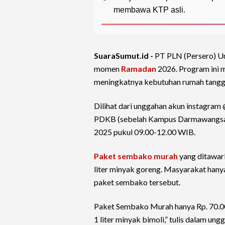
membawa KTP asli.
SuaraSumut.id -
PT PLN (Persero) Un
momen
Ramadan
2026. Program ini m
meningkatnya kebutuhan rumah tangga
Dilihat dari unggahan akun instagram
PDKB (sebelah Kampus Darmawangsa),
2025 pukul 09.00-12.00 WIB.
Paket sembako murah
yang ditawark
liter minyak goreng. Masyarakat han
paket sembako tersebut.
Paket Sembako Murah hanya Rp. 70.000
1 liter minyak bimoli,” tulis dalam ung