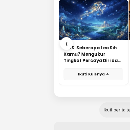
❮
KUIS: Seberapa Leo Sih
Kamu? Mengukur
Tingkat Percaya Diri dan
Karisma
Ikuti Kuisnya ➔
Ikuti berita 