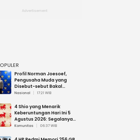
POPULER
Profil Norman Joesoef,
Pengusaha Muda yang
Disebut-sebut Bakal
Dilantik Jadi Wamenhan RI
Nasional
17:21 WIB
4 Shio yang Menarik
Keberuntungan Hari Ini 5
Agustus 2026: Segalanya
Berjalan Lancar
Komunitas
06:37 WIB
4 HP Redmi Memori 256 GB