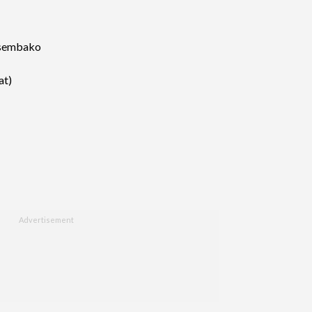
 sembako
at)