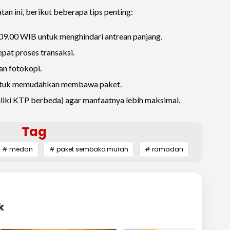
n ini, berikut beberapa tips penting:
09.00 WIB untuk menghindari antrean panjang.
pat proses transaksi.
n fotokopi.
untuk memudahkan membawa paket.
iliki KTP berbeda) agar manfaatnya lebih maksimal.
Tag
# medan
# paket sembako murah
# ramadan
k