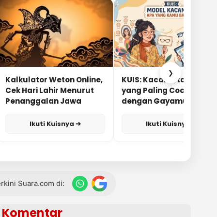
❯
Kalkulator Weton Online,
KUIS: Kacamata Apa
Cek Hari Lahir Menurut
yang Paling Cocok
Penanggalan Jawa
dengan Gayamu?
Ikuti Kuisnya ➔
Ikuti Kuisnya ➔
terkini Suara.com di:
Komentar