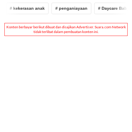
# kekerasan anak
# penganiayaan
# Daycare Baby Pr