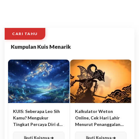
CARI TAHU
Kumpulan Kuis Menarik
KUIS: Seberapa Leo Sih
Kalkulator Weton
Kamu? Mengukur
Online, Cek Hari Lahir
Tingkat Percaya Diri dan
Menurut Penanggalan
Karisma
Jawa
Ikuti Kuisnya ➔
Ikuti Kuisnya ➔