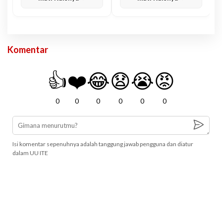
Komentar
👍
❤️
😂
😧
😭
😡
0
0
0
0
0
0
Isi komentar sepenuhnya adalah tanggung jawab pengguna dan diatur
dalam UU ITE