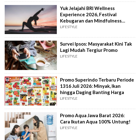
Yuk Jelajahi BRI Wellness
Experience 2026, Festival
Kebugaran dan Mindfulness
Premium di Jakarta
LIFESTYLE
Survei Ipsos: Masyarakat Kini Tak
Lagi Mudah Tergiur Promo
LIFESTYLE
Promo Superindo Terbaru Periode
1316 Juli 2026: Minyak, Ikan
hingga Daging Banting Harga
LIFESTYLE
Promo Aqua Jawa Barat 2026:
Cara Ikutan Aqua 100% Untung!
LIFESTYLE