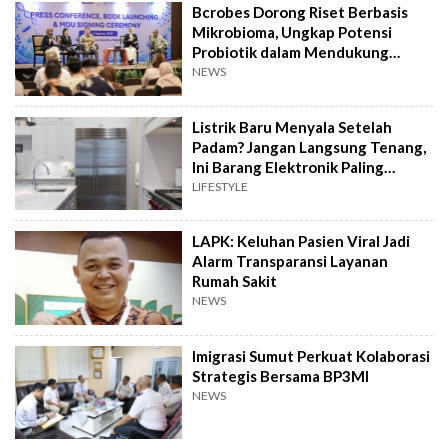
Bcrobes Dorong Riset Berbasis
Mikrobioma, Ungkap Potensi
Probiotik dalam Mendukung
Terapi Jerawat
NEWS
Listrik Baru Menyala Setelah
Padam? Jangan Langsung Tenang,
Ini Barang Elektronik Paling
Rawan Rusak
LIFESTYLE
LAPK: Keluhan Pasien Viral Jadi
Alarm Transparansi Layanan
Rumah Sakit
NEWS
Imigrasi Sumut Perkuat Kolaborasi
Strategis Bersama BP3MI
NEWS