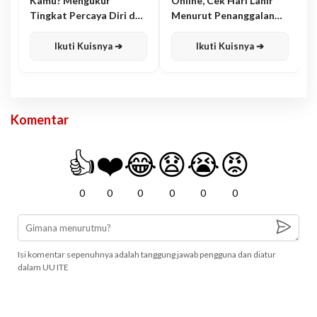
Kamu? Mengukur
Online, Cek Hari Lahir
Tingkat Percaya Diri dan
Menurut Penanggalan
Karisma
Jawa
Ikuti Kuisnya ➔
Ikuti Kuisnya ➔
Komentar
👍
❤️
😂
😧
😭
😡
0
0
0
0
0
0
Isi komentar sepenuhnya adalah tanggung jawab pengguna dan diatur
dalam UU ITE