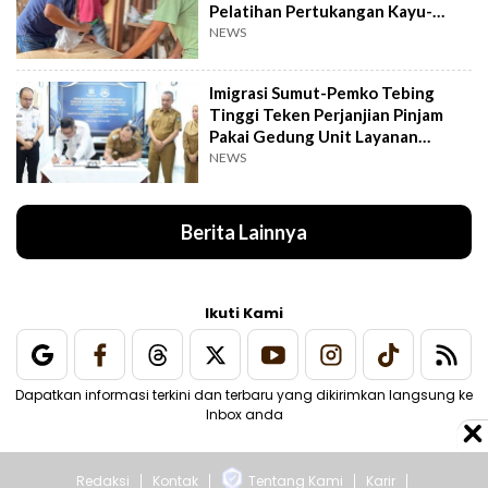
Pelatihan Pertukangan Kayu-
Pelatihan UMKM
NEWS
Imigrasi Sumut-Pemko Tebing
Tinggi Teken Perjanjian Pinjam
Pakai Gedung Unit Layanan
Paspor
NEWS
Berita Lainnya
Ikuti Kami
Dapatkan informasi terkini dan terbaru yang dikirimkan langsung ke
Inbox anda
Redaksi
Kontak
Tentang Kami
Karir