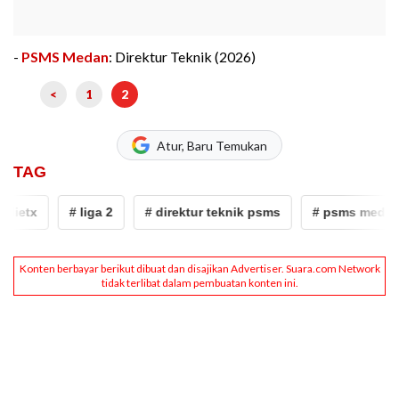
-
PSMS Medan
: Direktur Teknik (2026)
<
1
2
Atur, Baru Temukan
TAG
ietx
# liga 2
# direktur teknik psms
# psms medan