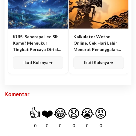
KUIS: Seberapa Leo Sih
Kalkulator Weton
Kamu? Mengukur
Online, Cek Hari Lahir
Tingkat Percaya Diri dan
Menurut Penanggalan
Karisma
Jawa
Ikuti Kuisnya ➔
Ikuti Kuisnya ➔
Komentar
👍
❤️
😂
😧
😭
😡
0
0
0
0
0
0