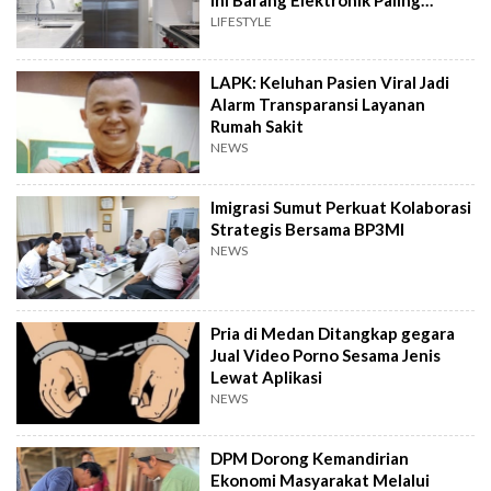
Ini Barang Elektronik Paling
Rawan Rusak
LIFESTYLE
LAPK: Keluhan Pasien Viral Jadi
Alarm Transparansi Layanan
Rumah Sakit
NEWS
Imigrasi Sumut Perkuat Kolaborasi
Strategis Bersama BP3MI
NEWS
Pria di Medan Ditangkap gegara
Jual Video Porno Sesama Jenis
Lewat Aplikasi
NEWS
DPM Dorong Kemandirian
Ekonomi Masyarakat Melalui