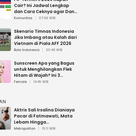
Cair? Ini Jadwal Lengkap
dan Cara Ceknya agar Dana
Tidak Hangus!
Komunitas
07:36 WIB
Skenario Timnas Indonesia
Jika Imbang atau Kalah dari
Vietnam di Piala AFF 2026
Bola Indonesia
20:49 WIB
Sunscreen Apa yang Bagus
untuk Menghilangkan Flek
Hitam di Wajah? Ini 3
Rekomendasi sesuai Review
Female
14:45 WIB
HAN
Aktris Sali Irsalina Dianiaya
Pacar di Fatmawati, Mata
Lebam Hingga
Diselamatkan Polantas
Metropolitan
15:11 WIB