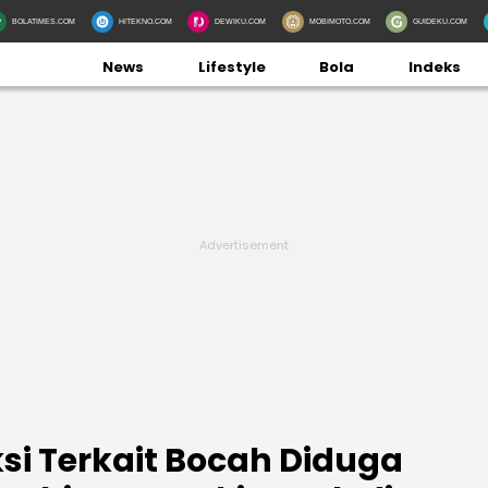
BOLATIMES.COM
HITEKNO.COM
DEWIKU.COM
MOBIMOTO.COM
GUIDEKU.COM
News
Lifestyle
Bola
Indeks
aksi Terkait Bocah Diduga