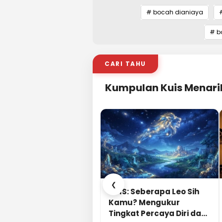
# bocah dianiaya
#
# b
CARI TAHU
Kumpulan Kuis Menari
❮
KUIS: Seberapa Leo Sih
Kamu? Mengukur
Tingkat Percaya Diri dan