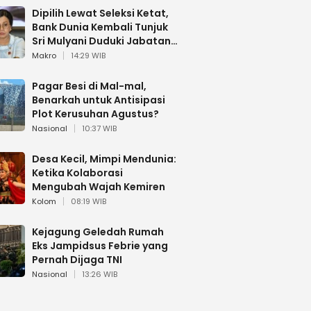
Dipilih Lewat Seleksi Ketat,
Bank Dunia Kembali Tunjuk
Sri Mulyani Duduki Jabatan
Strategis
Makro
14:29 WIB
Pagar Besi di Mal-mal,
Benarkah untuk Antisipasi
Plot Kerusuhan Agustus?
Nasional
10:37 WIB
Desa Kecil, Mimpi Mendunia:
Ketika Kolaborasi
Mengubah Wajah Kemiren
Kolom
08:19 WIB
Kejagung Geledah Rumah
Eks Jampidsus Febrie yang
Pernah Dijaga TNI
Nasional
13:26 WIB