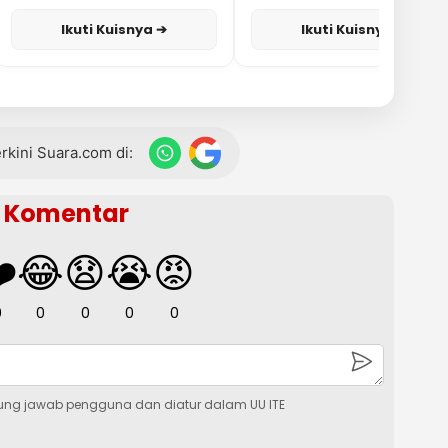
Ikuti Kuisnya ➔
Ikuti Kuisnya ➔
terkini Suara.com di:
Komentar
️
😂
😧
😭
😡
0
0
0
0
0
ung jawab pengguna dan diatur dalam UU ITE