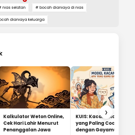
 nias selatan
# bocah dianiaya di nias
ocah dianiaya keluarga
k
❯
Kalkulator Weton Online,
KUIS: Kacamata Apa
Cek Hari Lahir Menurut
yang Paling Cocok
Penanggalan Jawa
dengan Gayamu?