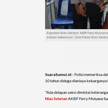
Kapolres Nias Selatan AKBP Ferry Muly
korban kekerasan. [dok Polres Nias Selat
SuaraSumut.id -
Polisi memeriksa de
10 tahun diduga dianiaya keluarganya 
"Ada delapan saksi dimintai keterangan
Nias Selatan
AKBP Ferry Mulyana Suna