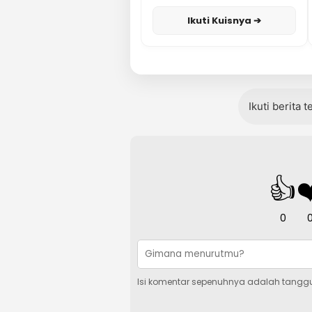
Karisma
Ikuti Kuisnya ➔
Ikuti berita 
👍
❤
0
Isi komentar sepenuhnya adalah tangg