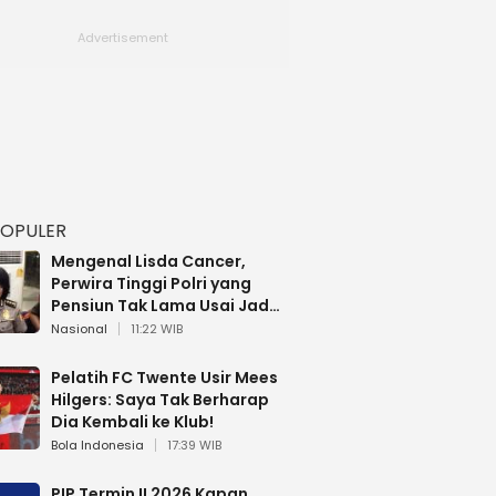
POPULER
Mengenal Lisda Cancer,
Perwira Tinggi Polri yang
Pensiun Tak Lama Usai Jadi
Brigjen
Nasional
11:22 WIB
Pelatih FC Twente Usir Mees
Hilgers: Saya Tak Berharap
Dia Kembali ke Klub!
Bola Indonesia
17:39 WIB
PIP Termin II 2026 Kapan