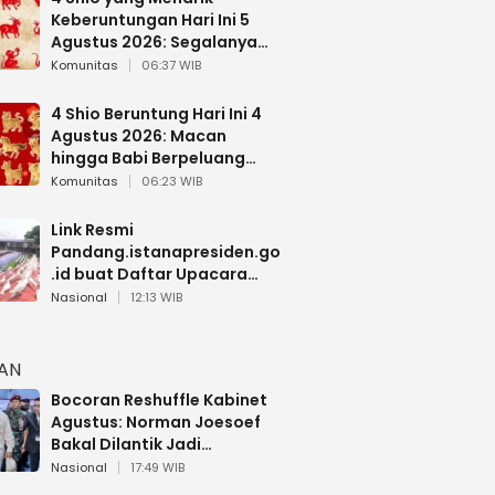
Keberuntungan Hari Ini 5
Agustus 2026: Segalanya
Berjalan Lancar
Komunitas
06:37 WIB
4 Shio Beruntung Hari Ini 4
Agustus 2026: Macan
hingga Babi Berpeluang
Dapat Kabar Baik
Komunitas
06:23 WIB
Link Resmi
Pandang.istanapresiden.go
.id buat Daftar Upacara
Bendera HUT RI di Istana
Nasional
12:13 WIB
Negara
HAN
Bocoran Reshuffle Kabinet
Agustus: Norman Joesoef
Bakal Dilantik Jadi
Wamenhan RI
Nasional
17:49 WIB