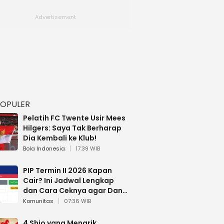
POPULER
Pelatih FC Twente Usir Mees
Hilgers: Saya Tak Berharap
Dia Kembali ke Klub!
Bola Indonesia
17:39 WIB
PIP Termin II 2026 Kapan
Cair? Ini Jadwal Lengkap
dan Cara Ceknya agar Dana
Tidak Hangus!
Komunitas
07:36 WIB
4 Shio yang Menarik