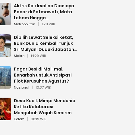
Aktris Sali Irsalina Dianiaya
Pacar di Fatmawati, Mata
Lebam Hingga
Diselamatkan Polantas
Metropolitan
15:11 WIB
Dipilih Lewat Seleksi Ketat,
Bank Dunia Kembali Tunjuk
Sri Mulyani Duduki Jabatan
Strategis
Makro
14:29 WIB
Pagar Besi di Mal-mal,
Benarkah untuk Antisipasi
Plot Kerusuhan Agustus?
Nasional
10:37 WIB
Desa Kecil, Mimpi Mendunia:
Ketika Kolaborasi
Mengubah Wajah Kemiren
Kolom
08:19 WIB