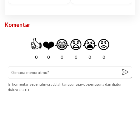
Komentar
👍
❤️
😂
😧
😭
😡
0
0
0
0
0
0
Isi komentar sepenuhnya adalah tanggung jawab pengguna dan diatur
dalam UU ITE