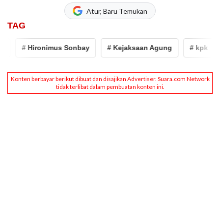
Atur, Baru Temukan
TAG
# Hironimus Sonbay
# Kejaksaan Agung
# kpk
# 