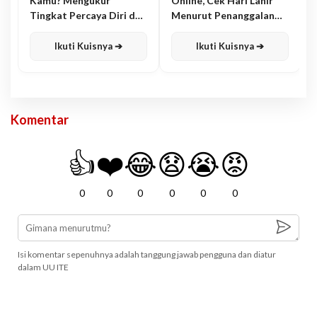
Kamu? Mengukur
Online, Cek Hari Lahir
Tingkat Percaya Diri dan
Menurut Penanggalan
Karisma
Jawa
Ikuti Kuisnya ➔
Ikuti Kuisnya ➔
Komentar
👍
❤️
😂
😧
😭
😡
0
0
0
0
0
0
Isi komentar sepenuhnya adalah tanggung jawab pengguna dan diatur
dalam UU ITE