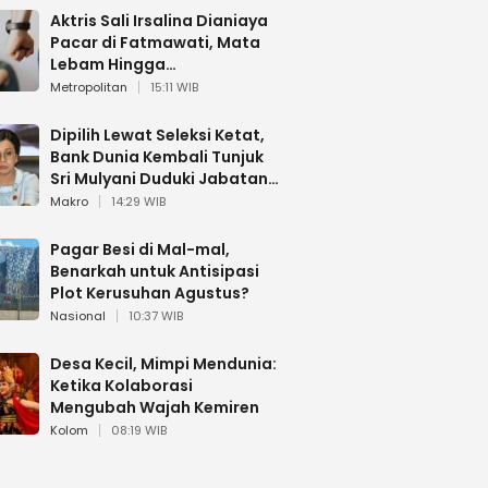
Aktris Sali Irsalina Dianiaya
Pacar di Fatmawati, Mata
Lebam Hingga
Diselamatkan Polantas
Metropolitan
15:11 WIB
Dipilih Lewat Seleksi Ketat,
Bank Dunia Kembali Tunjuk
Sri Mulyani Duduki Jabatan
Strategis
Makro
14:29 WIB
Pagar Besi di Mal-mal,
Benarkah untuk Antisipasi
Plot Kerusuhan Agustus?
Nasional
10:37 WIB
Desa Kecil, Mimpi Mendunia:
Ketika Kolaborasi
Mengubah Wajah Kemiren
Kolom
08:19 WIB