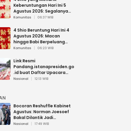
Keberuntungan Hari Ini 5
Agustus 2026: Segalanya
Berjalan Lancar
Komunitas
06:37 WIB
4 Shio Beruntung Hari Ini 4
Agustus 2026: Macan
hingga Babi Berpeluang
Dapat Kabar Baik
Komunitas
06:23 WIB
Link Resmi
Pandang.istanapresiden.go
.id buat Daftar Upacara
Bendera HUT RI di Istana
Nasional
12:13 WIB
Negara
HAN
Bocoran Reshuffle Kabinet
Agustus: Norman Joesoef
Bakal Dilantik Jadi
Wamenhan RI
Nasional
17:49 WIB