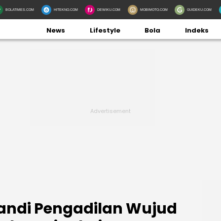
BOLATIMES.COM
HITEKNO.COM
DEWIKU.COM
MOBIMOTO.COM
GUIDEKU.COM
News
Lifestyle
Bola
Indeks
kandi Pengadilan Wujud