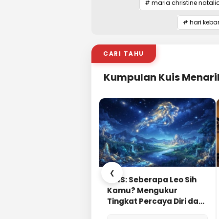
# maria christine natali
# hari keba
CARI TAHU
Kumpulan Kuis Menari
❮
KUIS: Seberapa Leo Sih
Kamu? Mengukur
Tingkat Percaya Diri dan
Karisma