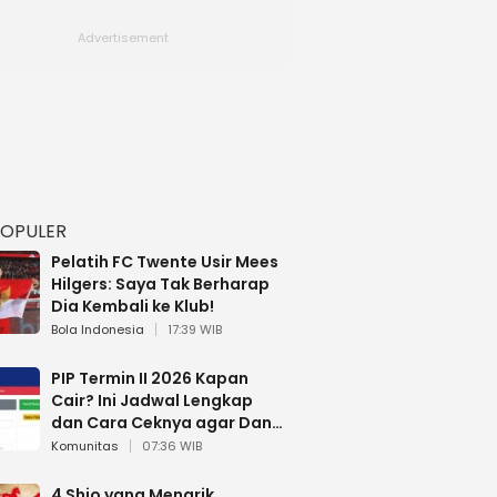
POPULER
Pelatih FC Twente Usir Mees
Hilgers: Saya Tak Berharap
Dia Kembali ke Klub!
Bola Indonesia
17:39 WIB
PIP Termin II 2026 Kapan
Cair? Ini Jadwal Lengkap
dan Cara Ceknya agar Dana
Tidak Hangus!
Komunitas
07:36 WIB
4 Shio yang Menarik