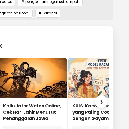
a barus
# pengadilan negeri sei rampah
ngkitan nasional
# Srikandi
k
❯
Kalkulator Weton Online,
KUIS: Kacamata Apa
Cek Hari Lahir Menurut
yang Paling Cocok
Penanggalan Jawa
dengan Gayamu?