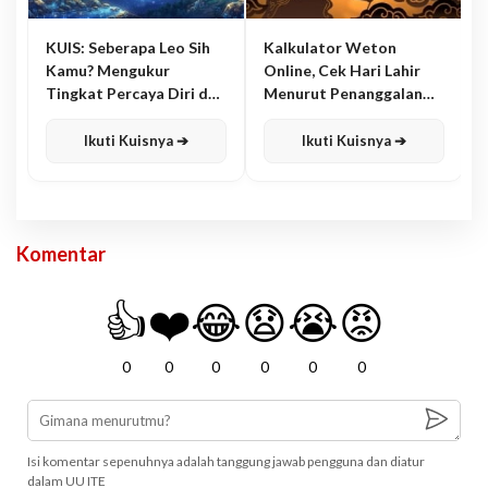
KUIS: Seberapa Leo Sih
Kalkulator Weton
Kamu? Mengukur
Online, Cek Hari Lahir
Tingkat Percaya Diri dan
Menurut Penanggalan
Karisma
Jawa
Ikuti Kuisnya ➔
Ikuti Kuisnya ➔
Komentar
👍
❤️
😂
😧
😭
😡
0
0
0
0
0
0
Isi komentar sepenuhnya adalah tanggung jawab pengguna dan diatur
dalam UU ITE