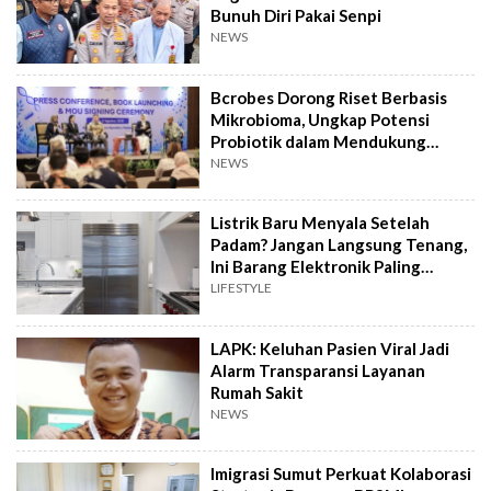
Bunuh Diri Pakai Senpi
NEWS
Bcrobes Dorong Riset Berbasis
Mikrobioma, Ungkap Potensi
Probiotik dalam Mendukung
Terapi Jerawat
NEWS
Listrik Baru Menyala Setelah
Padam? Jangan Langsung Tenang,
Ini Barang Elektronik Paling
Rawan Rusak
LIFESTYLE
LAPK: Keluhan Pasien Viral Jadi
Alarm Transparansi Layanan
Rumah Sakit
NEWS
Imigrasi Sumut Perkuat Kolaborasi