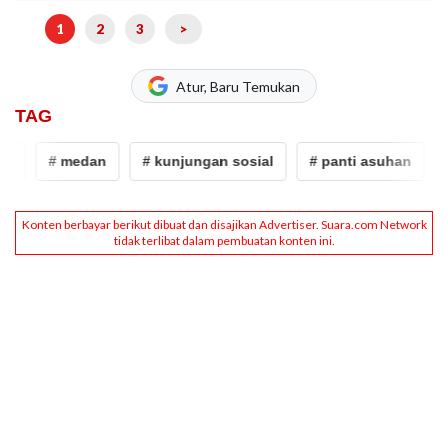
1
2
3
>
Atur, Baru Temukan
TAG
# medan
# kunjungan sosial
# panti asuhan
# 