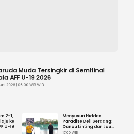
ruda Muda Tersingkir di Semifinal
ala AFF U-19 2026
Juni 2026 | 06:00 WIB WIB
m 2-1,
Menyusuri Hidden
aju ke
Paradise Deli Serdang:
FF U-19
Danau Linting dan Lau
Mentar
17:00 WIB