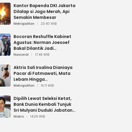
Kantor Bapenda DKI Jakarta
Dilalap si Jago Merah, Api
Semakin Membesar
Metropolitan
23:40 WIB
Bocoran Reshuffle Kabinet
Agustus: Norman Joesoef
Bakal Dilantik Jadi
Wamenhan RI
Nasional
17:49 WIB
Aktris Sali Irsalina Dianiaya
Pacar di Fatmawati, Mata
Lebam Hingga
Diselamatkan Polantas
Metropolitan
15:11 WIB
Dipilih Lewat Seleksi Ketat,
Bank Dunia Kembali Tunjuk
Sri Mulyani Duduki Jabatan
Strategis
Makro
14:29 WIB