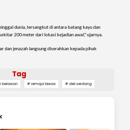
nggal dunia, tersangkut di antara batang kayu dan
ekitar 200 meter dari lokasi kejadian awal," ujarnya.
car dan jenazah langsung diserahkan kepada pihak
Tag
i belawan
# remaja tewas
# deli serdang
k