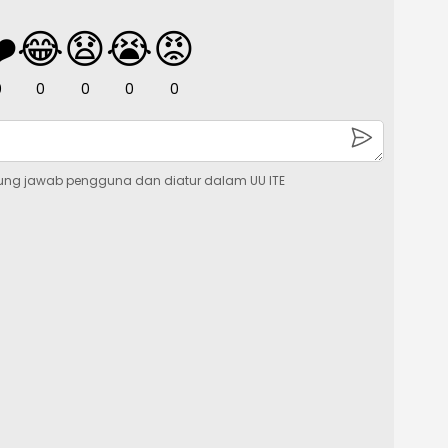
️
😂
😧
😭
😡
0
0
0
0
0
ung jawab pengguna dan diatur dalam UU ITE