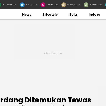
BOLATIMES.COM
HITEKNO.COM
DEWIKU.COM
MOBIMOTO.COM
GUIDEKU.COM
News
Lifestyle
Bola
Indeks
Serdang Ditemukan Tewas