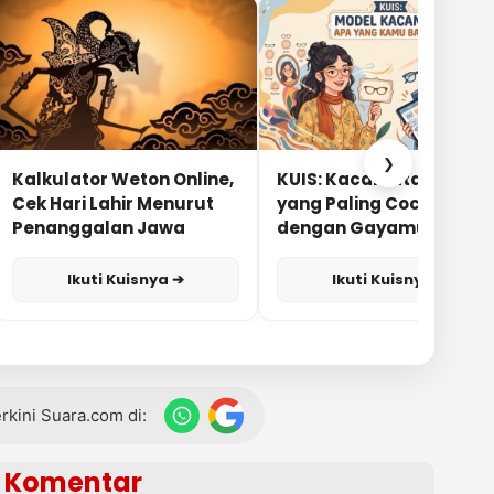
❯
Kalkulator Weton Online,
KUIS: Kacamata Apa
Cek Hari Lahir Menurut
yang Paling Cocok
Penanggalan Jawa
dengan Gayamu?
Ikuti Kuisnya ➔
Ikuti Kuisnya ➔
terkini Suara.com di:
Komentar