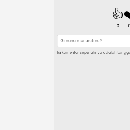
👍
❤
0
Isi komentar sepenuhnya adalah tangg