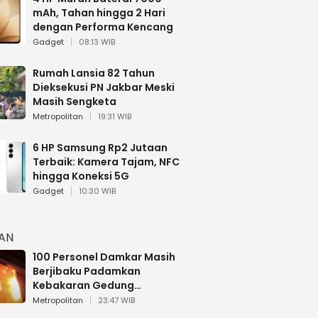
mAh, Tahan hingga 2 Hari
dengan Performa Kencang
Gadget
08:13 WIB
Rumah Lansia 82 Tahun
Dieksekusi PN Jakbar Meski
Masih Sengketa
Metropolitan
19:31 WIB
6 HP Samsung Rp2 Jutaan
Terbaik: Kamera Tajam, NFC
hingga Koneksi 5G
Gadget
10:30 WIB
HAN
100 Personel Damkar Masih
Berjibaku Padamkan
Kebakaran Gedung
Bapenda DKI
Metropolitan
23:47 WIB