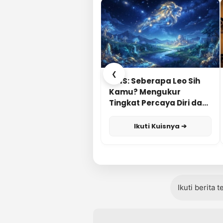
❮
KUIS: Seberapa Leo Sih
Kamu? Mengukur
Tingkat Percaya Diri dan
Karisma
Ikuti Kuisnya ➔
Ikuti berita 