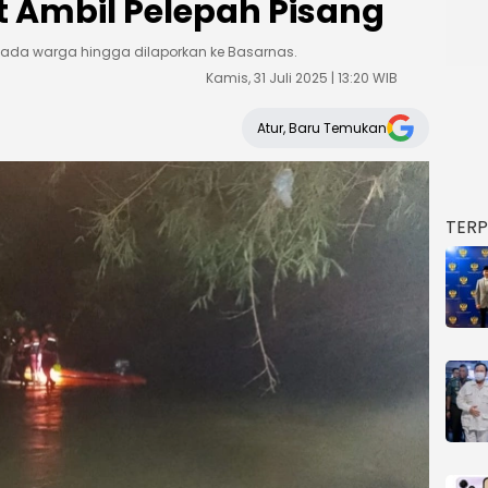
t Ambil Pelepah Pisang
epada warga hingga dilaporkan ke Basarnas.
Kamis, 31 Juli 2025 | 13:20 WIB
Atur, Baru Temukan
TER