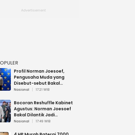
POPULER
Profil Norman Joesoef,
Pengusaha Muda yang
Disebut-sebut Bakal
Dilantik Jadi Wamenhan RI
Nasional
17:21 WIB
Bocoran Reshuffle Kabinet
Agustus: Norman Joesoef
Bakal Dilantik Jadi
Wamenhan RI
Nasional
17:49 WIB
4 HP Murah Baterai 7000