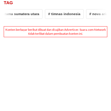
TAG
tama sumatera utara
# timnas indonesia
# nova arianto