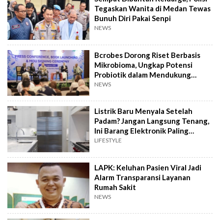
Tegaskan Wanita di Medan Tewas
Bunuh Diri Pakai Senpi
NEWS
Bcrobes Dorong Riset Berbasis
Mikrobioma, Ungkap Potensi
Probiotik dalam Mendukung
Terapi Jerawat
NEWS
Listrik Baru Menyala Setelah
Padam? Jangan Langsung Tenang,
Ini Barang Elektronik Paling
Rawan Rusak
LIFESTYLE
LAPK: Keluhan Pasien Viral Jadi
Alarm Transparansi Layanan
Rumah Sakit
NEWS