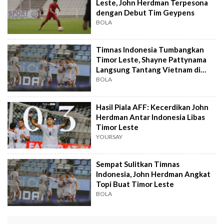
Leste, John Herdman Terpesona
dengan Debut Tim Geypens
BOLA
Timnas Indonesia Tumbangkan
Timor Leste, Shayne Pattynama
Langsung Tantang Vietnam di
Piala AFF 2026
BOLA
Hasil Piala AFF: Kecerdikan John
Herdman Antar Indonesia Libas
Timor Leste
YOURSAY
Sempat Sulitkan Timnas
Indonesia, John Herdman Angkat
Topi Buat Timor Leste
BOLA