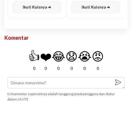
Karisma
Jawa
Ikuti Kuisnya ➔
Ikuti Kuisnya ➔
Komentar
👍
❤️
😂
😧
😭
😡
0
0
0
0
0
0
Isi komentar sepenuhnya adalah tanggung jawab pengguna dan diatur
dalam UU ITE