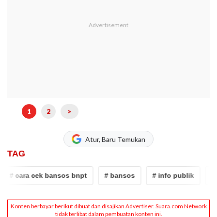
1
2
>
Atur, Baru Temukan
TAG
# cara cek bansos bnpt
# bansos
# info publik
# ba