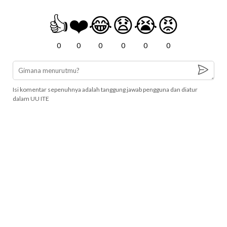
👍
❤️
😂
😧
😭
😡
0
0
0
0
0
0
Isi komentar sepenuhnya adalah tanggung jawab pengguna dan diatur
dalam UU ITE