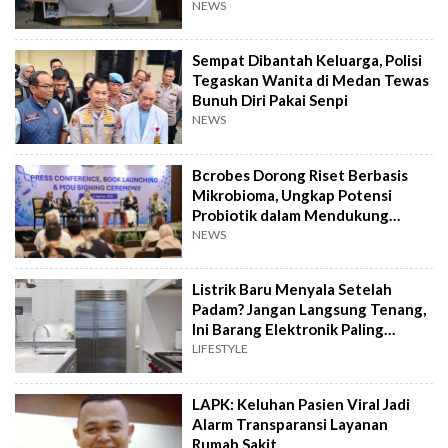
NEWS
Sempat Dibantah Keluarga, Polisi
Tegaskan Wanita di Medan Tewas
Bunuh Diri Pakai Senpi
NEWS
Bcrobes Dorong Riset Berbasis
Mikrobioma, Ungkap Potensi
Probiotik dalam Mendukung
Terapi Jerawat
NEWS
Listrik Baru Menyala Setelah
Padam? Jangan Langsung Tenang,
Ini Barang Elektronik Paling
Rawan Rusak
LIFESTYLE
LAPK: Keluhan Pasien Viral Jadi
Alarm Transparansi Layanan
Rumah Sakit